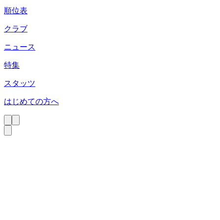
順位表
クラブ
ニュース
特集
スタッツ
はじめての方へ