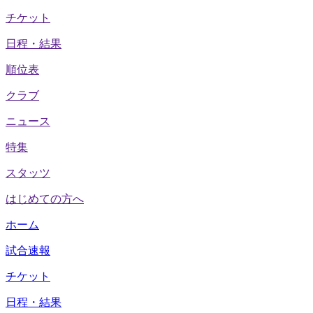
チケット
日程・結果
順位表
クラブ
ニュース
特集
スタッツ
はじめての方へ
ホーム
試合速報
チケット
日程・結果