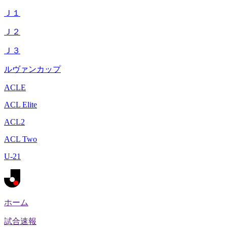
Ｊ１
Ｊ２
Ｊ３
ルヴァンカップ
ACLE
ACL Elite
ACL2
ACL Two
U-21
ホーム
試合速報