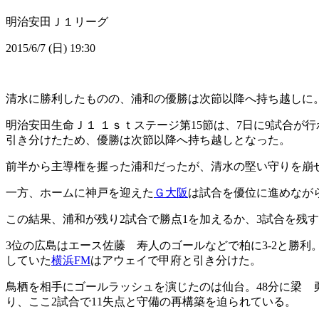
明治安田Ｊ１リーグ
2015/6/7 (日) 19:30
清水に勝利したものの、浦和の優勝は次節以降へ持ち越しに
明治安田生命Ｊ１ １ｓｔステージ第15節は、7日に9試合が
引き分けたため、優勝は次節以降へ持ち越しとなった。
前半から主導権を握った浦和だったが、清水の堅い守りを崩せ
一方、ホームに神戸を迎えた
Ｇ大阪
は試合を優位に進めなが
この結果、浦和が残り2試合で勝点1を加えるか、3試合を残す
3位の広島はエース佐藤 寿人のゴールなどで柏に3-2と勝
していた
横浜FM
はアウェイで甲府と引き分けた。
鳥栖を相手にゴールラッシュを演じたのは仙台。48分に梁 
り、ここ2試合で11失点と守備の再構築を迫られている。