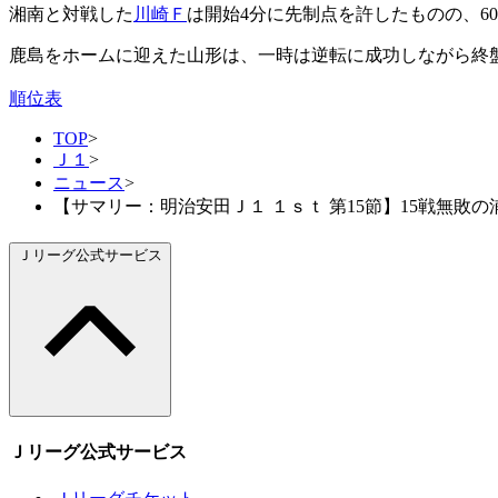
湘南と対戦した
川崎Ｆ
は開始4分に先制点を許したものの、6
鹿島をホームに迎えた山形は、一時は逆転に成功しながら終盤
順位表
TOP
>
Ｊ１
>
ニュース
>
【サマリー：明治安田Ｊ１ １ｓｔ 第15節】15戦無敗
Ｊリーグ公式サービス
Ｊリーグ公式サービス