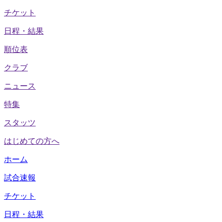
チケット
日程・結果
順位表
クラブ
ニュース
特集
スタッツ
はじめての方へ
ホーム
試合速報
チケット
日程・結果