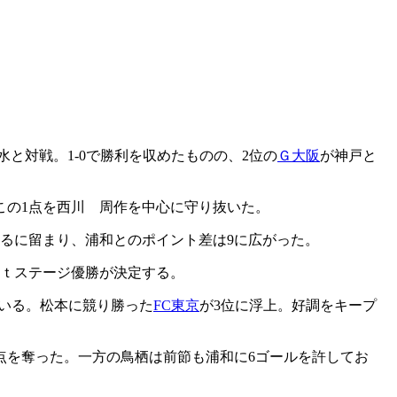
と対戦。1-0で勝利を収めたものの、2位の
Ｇ大阪
が神戸と
この1点を西川 周作を中心に守り抜いた。
るに留まり、浦和とのポイント差は9に広がった。
ｔステージ優勝が決定する。
ている。松本に競り勝った
FC東京
が3位に浮上。好調をキープ
点を奪った。一方の鳥栖は前節も浦和に6ゴールを許してお