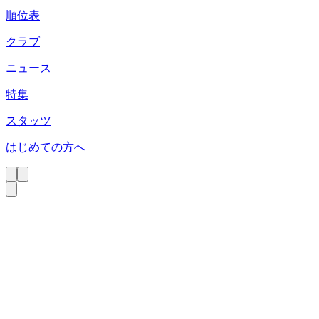
順位表
クラブ
ニュース
特集
スタッツ
はじめての方へ