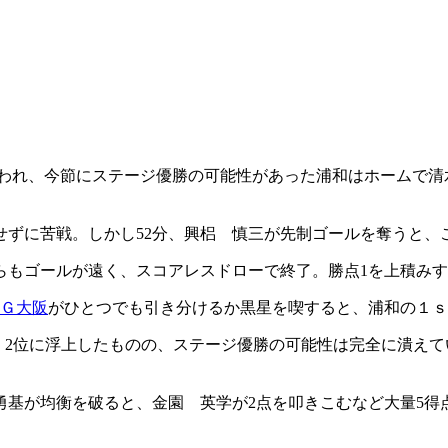
。
行われ、今節にステージ優勝の可能性があった浦和はホームで清水
ずに苦戦。しかし52分、興梠 慎三が先制ゴールを奪うと、
らもゴールが遠く、スコアレスドローで終了。勝点1を上積みす
Ｇ大阪
がひとつでも引き分けるか黒星を喫すると、浦和の１ｓ
利。2位に浮上したものの、ステージ優勝の可能性は完全に潰え
勇基が均衡を破ると、金園 英学が2点を叩きこむなど大量5得