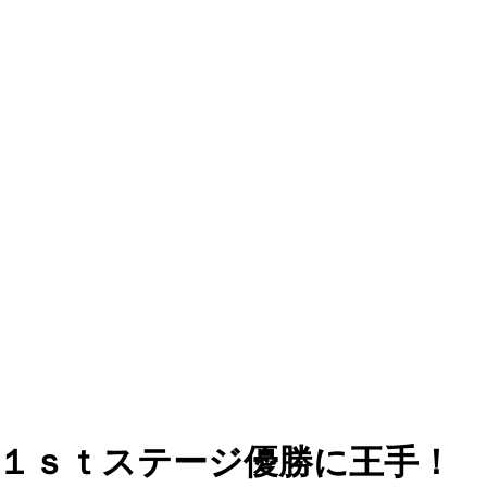
和が１ｓｔステージ優勝に王手！