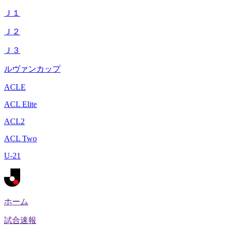
Ｊ１
Ｊ２
Ｊ３
ルヴァンカップ
ACLE
ACL Elite
ACL2
ACL Two
U-21
ホーム
試合速報