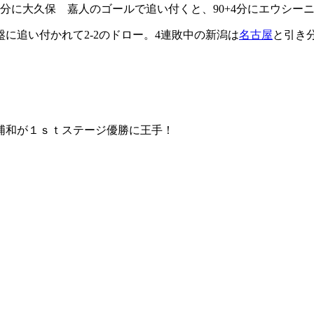
0分に大久保 嘉人のゴールで追い付くと、90+4分にエウシ
に追い付かれて2-2のドロー。4連敗中の新潟は
名古屋
と引き
の浦和が１ｓｔステージ優勝に王手！