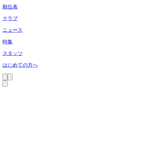
順位表
クラブ
ニュース
特集
スタッツ
はじめての方へ