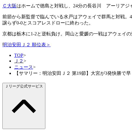
Ｃ大阪
はホームで徳島と対戦し、24分の長谷川 アーリアジ
前節から新監督で臨んでいる水戸はアウェイで群馬と対戦。4
譲らず0-0とスコアレスドローに終わった。
京都は栃木に1-2と逆転負け。岡山と愛媛の一戦はアウェイの
明治安田Ｊ２ 順位表＞
TOP
>
Ｊ２
>
ニュース
>
【サマリー：明治安田Ｊ２ 第19節】大宮が3発快勝で
Ｊリーグ公式サービス