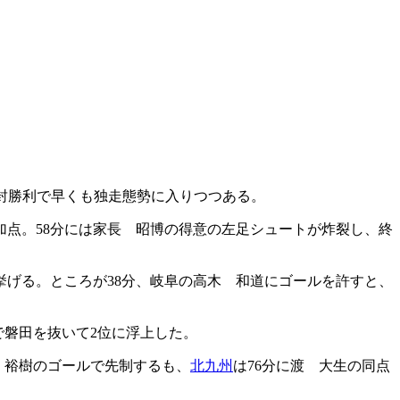
完封勝利で早くも独走態勢に入りつつある。
加点。58分には家長 昭博の得意の左足シュートが炸裂し、終
挙げる。ところが38分、岐阜の高木 和道にゴールを許すと、
で磐田を抜いて2位に浮上した。
 裕樹のゴールで先制するも、
北九州
は76分に渡 大生の同点