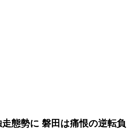
独走態勢に 磐田は痛恨の逆転負