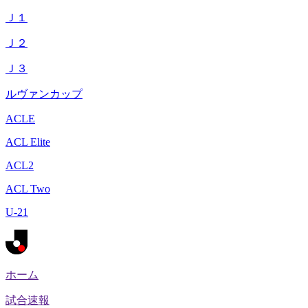
Ｊ１
Ｊ２
Ｊ３
ルヴァンカップ
ACLE
ACL Elite
ACL2
ACL Two
U-21
ホーム
試合速報