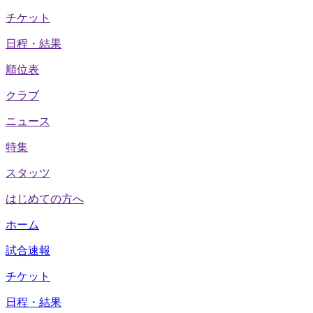
チケット
日程・結果
順位表
クラブ
ニュース
特集
スタッツ
はじめての方へ
ホーム
試合速報
チケット
日程・結果