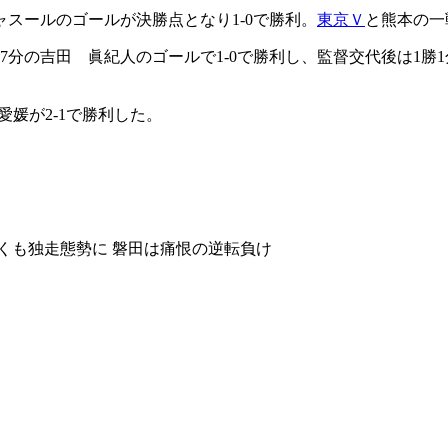
ャスールのゴールが決勝点となり1-0で勝利。
東京Ｖ
と熊本の一
7分の吉田 眞紀人のゴールで1-0で勝利し、監督交代後は1
愛媛が2-1で勝利した。
早くも独走態勢に 磐田は痛恨の逆転負け