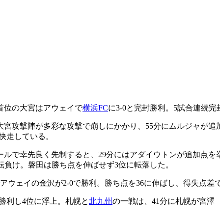
、首位の大宮はアウェイで
横浜FC
に3-0と完封勝利。5試合連続
大宮攻撃陣が多彩な攻撃で崩しにかかり、55分にムルジャが追
を快走している。
ルで幸先良く先制すると、29分にはアダイウトンが追加点を
と逆転負け。磐田は勝ち点を伸ばせず3位に転落した。
アウェイの金沢が2-0で勝利。勝ち点を36に伸ばし、得失点差
で勝利し4位に浮上。札幌と
北九州
の一戦は、41分に札幌が宮澤