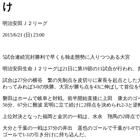
け
明治安田Ｊ２リーグ
2015/6/21 (日) 23:00
5試合連続完封勝利で早くも独走態勢に入りつつある大宮
明治安田生命Ｊ２リーグは21日に第19節の11試合が行われ
試合は27分の横谷 繁の先制点を皮切りに家長を起点とした
わってみれば3-0の快勝。大宮が勝ち点を43に伸ばして首位
磐田はホームで岐阜と対戦。前半開始直後に上田 康太のゴー
56分、67分に難波 宏明に立て続けに2得点を決められ2-3
上位対決となった福岡と金沢の一戦は、水永 翔馬の2得点で
大分と千葉の一戦は37分の井出 遥也のゴールで千葉が1-0
ゴールで1-1の引き分けに持ち込んだ。