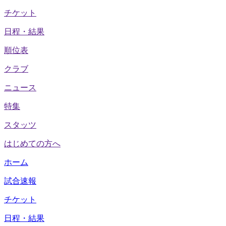
チケット
日程・結果
順位表
クラブ
ニュース
特集
スタッツ
はじめての方へ
ホーム
試合速報
チケット
日程・結果