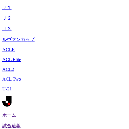
Ｊ１
Ｊ２
Ｊ３
ルヴァンカップ
ACLE
ACL Elite
ACL2
ACL Two
U-21
ホーム
試合速報