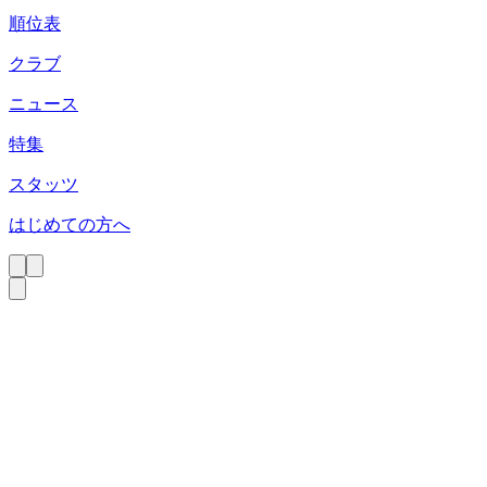
順位表
クラブ
ニュース
特集
スタッツ
はじめての方へ