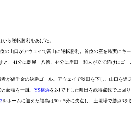
山から逆転勝利をあげた。
、首位の山口がアウェイで富山に逆転勝利。首位の座を確実にキ
返すと、41分に島屋 八徳、44分に岸田 和人が立て続けにゴ
 悠希が値千金の決勝ゴール。アウェイで秋田を下し、山口を追
0と藤枝を一蹴。
YS横浜
を2-1で下した町田を総得点数で上回
22
をホームに迎えた福島は90＋5分に失点し、土壇場で勝点3を