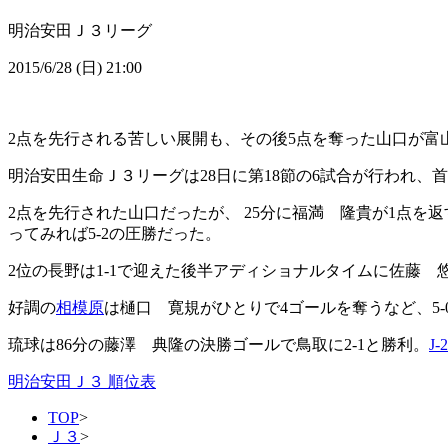
明治安田Ｊ３リーグ
2015/6/28 (日) 21:00
2点を先行される苦しい展開も、その後5点を奪った山口が富
明治安田生命Ｊ３リーグは28日に第18節の6試合が行われ
2点を先行された山口だったが、 25分に福満 隆貴が1点を
ってみれば5-2の圧勝だった。
2位の長野は1-1で迎えた後半アディショナルタイムに佐藤
好調の
相模原
は樋口 寛規がひとりで4ゴールを奪うなど、5-
琉球は86分の藤澤 典隆の決勝ゴールで鳥取に2-1と勝利。
J-
明治安田Ｊ３ 順位表
TOP
>
Ｊ３
>