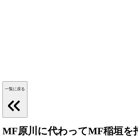
一覧に戻る
MF原川に代わってMF稲垣を