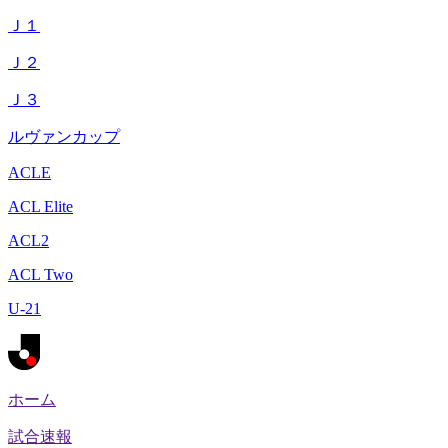
Ｊ１
Ｊ２
Ｊ３
ルヴァンカップ
ACLE
ACL Elite
ACL2
ACL Two
U-21
ホーム
試合速報