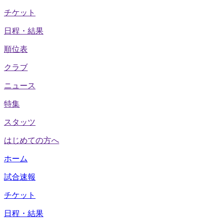
チケット
日程・結果
順位表
クラブ
ニュース
特集
スタッツ
はじめての方へ
ホーム
試合速報
チケット
日程・結果