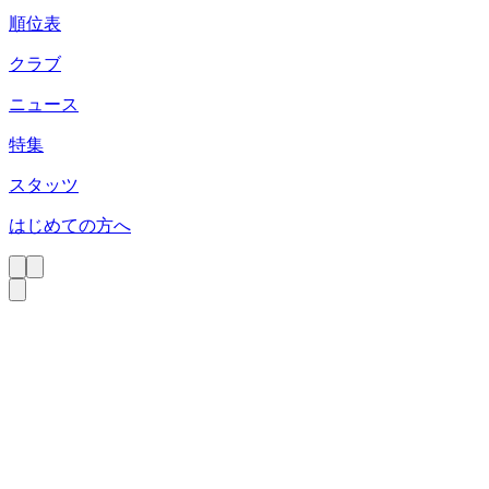
順位表
クラブ
ニュース
特集
スタッツ
はじめての方へ