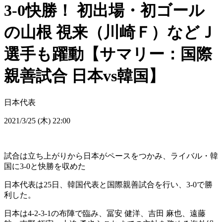
3-0快勝！ 初出場・初ゴール
の山根 視来（川崎Ｆ）などＪ
選手も躍動【サマリー：国際
親善試合 日本vs韓国】
日本代表
2021/3/25 (木) 22:00
試合は立ち上がりから日本がペースをつかみ、ライバル・韓
国に3-0と快勝を収めた
日本代表は25日、韓国代表と国際親善試合を行い、3-0で勝
利した。
日本は4-2-3-1の布陣で臨み、冨安 健洋、吉田 麻也、遠藤