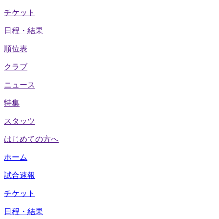
チケット
日程・結果
順位表
クラブ
ニュース
特集
スタッツ
はじめての方へ
ホーム
試合速報
チケット
日程・結果