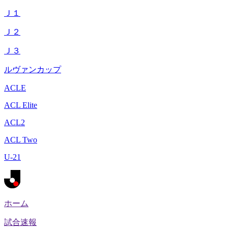
Ｊ１
Ｊ２
Ｊ３
ルヴァンカップ
ACLE
ACL Elite
ACL2
ACL Two
U-21
ホーム
試合速報