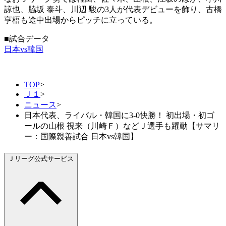
諒也、脇坂 泰斗、川辺 駿の3人が代表デビューを飾り、古橋
亨梧も途中出場からピッチに立っている。
■試合データ
日本vs韓国
TOP
>
Ｊ１
>
ニュース
>
日本代表、ライバル・韓国に3-0快勝！ 初出場・初ゴ
ールの山根 視来（川崎Ｆ）などＪ選手も躍動【サマリ
ー：国際親善試合 日本vs韓国】
Ｊリーグ公式サービス