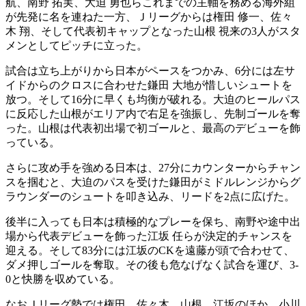
航、南野 拓実、大迫 勇也らこれまでの主軸を務める海外組
が先発に名を連ねた一方、Ｊリーグからは権田 修一、佐々
木 翔、そして代表初キャップとなった山根 視来の3人がスタ
メンとしてピッチに立った。
試合は立ち上がりから日本がペースをつかみ、6分には左サ
イドからのクロスに合わせた鎌田 大地が惜しいシュートを
放つ。そして16分に早くも均衡が破れる。大迫のヒールパス
に反応した山根がエリア内で右足を強振し、先制ゴールを奪
った。山根は代表初出場で初ゴールと、最高のデビューを飾
っている。
さらに攻め手を強める日本は、27分にカウンターからチャン
スを掴むと、大迫のパスを受けた鎌田がミドルレンジからグ
ラウンダーのシュートを叩き込み、リードを2点に広げた。
後半に入っても日本は積極的なプレーを保ち、南野や途中出
場から代表デビューを飾った江坂 任らが決定的チャンスを
迎える。そして83分には江坂のCKを遠藤が頭で合わせて、
ダメ押しゴールを奪取。その後も危なげなく試合を運び、3-
0と快勝を収めている。
なおＪリーグ勢では権田、佐々木、山根、江坂のほか、小川