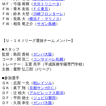
ＭＦ：弓場 将輝（
大分トリニータ
）
ＦＷ：青木 友佑（
ＦＣ東京
）
ＦＷ：鈴木 大登（
川崎フロンターレ
）
ＦＷ：長島 大（
横浜Ｆ・マリノス
）
ＦＷ：相良 竜之介（
サガン鳥栖
）
【Ｕ－１４Ｊリーグ選抜チーム メンバー】
■スタッフ
監督：島田 貴裕（
ガンバ大阪
）
コーチ：関 浩二（
コンサドーレ札幌
）
トレーナー：玉置 亮平（平成医療学園専門学校）
主務：重野 弘三郎（Jリーグ）
■参加選手
ＧＫ：志賀 一允（
柏レイソル
）
ＧＫ：眞下 翔（
京都サンガF.C.
）
ＤＦ：辻 椋大（
アルビレックス新潟
）
ＤＦ：平田 徳士（
ジュビロ磐田
）
ＤＦ：久我 幸生（
ガンバ大阪
）