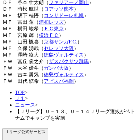
ＤＦ：谷本 壮太朗（
ファジアーノ岡山
）
ＤＦ：時松 航世（
ロアッソ熊本
）
ＭＦ：坂下 桂悟（
コンサドーレ札幌
）
ＭＦ：冨田 蓮（
浦和レッズ
）
ＭＦ：横田 峻希（
ＦＣ東京
）
ＭＦ：宮原 輝（
横浜ＦＣ
）
ＭＦ：山田 楓喜（
京都サンガF.C.
）
ＭＦ：久保 湧哉（
セレッソ大阪
）
ＭＦ：澤崎 凌大（
徳島ヴォルティス
）
ＦＷ：冨丘 俊之介（
ザスパクサツ群馬
）
ＦＷ：大谷 優斗（
ガンバ大阪
）
ＦＷ：吉本 勇気（
徳島ヴォルティス
）
ＦＷ：田代 鉱希（
アビスパ福岡
）
TOP
>
Ｊ１
>
ニュース
>
【Ｊリーグ】Ｕ－１３、Ｕ－１４Ｊリーグ選抜がベト
ナムでキャンプを実施
Ｊリーグ公式サービス