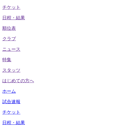
チケット
日程・結果
順位表
クラブ
ニュース
特集
スタッツ
はじめての方へ
ホーム
試合速報
チケット
日程・結果