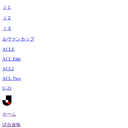
Ｊ１
Ｊ２
Ｊ３
ルヴァンカップ
ACLE
ACL Elite
ACL2
ACL Two
U-21
ホーム
試合速報