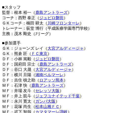
■スタッフ
監督：根本 裕一（
鹿島アントラーズ
）
コーチ：西野 泰正（
ジュビロ磐田
）
ＧＫコーチ：楠田 耕太（
川崎フロンターレ
）
トレーナー：荻堂 博行（平成医療学園専門学校）
主務：茂木 剛史（Jリーグ）
■参加選手
ＧＫ：ジョーンズ レイ（
大宮アルディージャ
）
ＧＫ：熊倉 匠（
ＦＣ東京
）
ＤＦ：小林 篤毅（
ジュビロ磐田
）
ＤＦ：国府田 宗士（
鹿島アントラーズ
）
ＤＦ：谷口 大晟（
大宮アルディージャ
）
ＤＦ：横川 旦陽（
湘南ベルマーレ
）
ＤＦ：吉住 槙之助（
ロアッソ熊本
）
ＭＦ：石津 快（
鹿島アントラーズ
）
ＭＦ：井場 友斗（
セレッソ大阪
）
ＭＦ：井上 凱斗（
ジェフユナイテッド千葉
）
ＭＦ：永川 寛太（
ガンバ大阪
）
ＭＦ：花塚 尚生（
松本山雅ＦＣ
）
ＭＦ：武下 智哉（
カマタマーレ讃岐
）