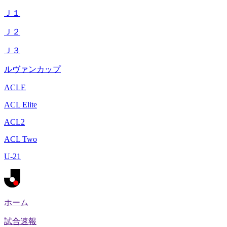
Ｊ１
Ｊ２
Ｊ３
ルヴァンカップ
ACLE
ACL Elite
ACL2
ACL Two
U-21
ホーム
試合速報