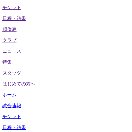
チケット
日程・結果
順位表
クラブ
ニュース
特集
スタッツ
はじめての方へ
ホーム
試合速報
チケット
日程・結果