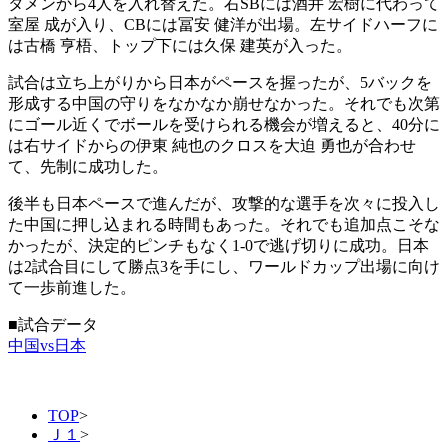
タメンから4人を入れ替えた。右SBには酒井 宏樹に代わって
室屋 成が入り、CBには冨安 健洋が出場。左サイドハーフに
は古橋 亨梧、トップ下には久保 建英が入った。
試合は立ち上がりから日本がペースを握ったが、5バックを
形成する中国の守りをなかなか崩せなかった。それでも次第
にゴール近くでボールを受けられる機会が増えると、40分に
は右サイドからの伊東 純也のクロスを大迫 勇也が合わせ
て、先制に成功した。
後半も日本ペースで進んだが、攻撃的な選手を次々に投入し
た中国に押し込まれる時間もあった。それでも追加点こそな
かったが、決定的ピンチもなく1-0で逃げ切りに成功。日本
は2試合目にして勝点3を手にし、ワールドカップ出場に向け
て一歩前進した。
■試合データ
中国vs日本
TOP
>
Ｊ１
>