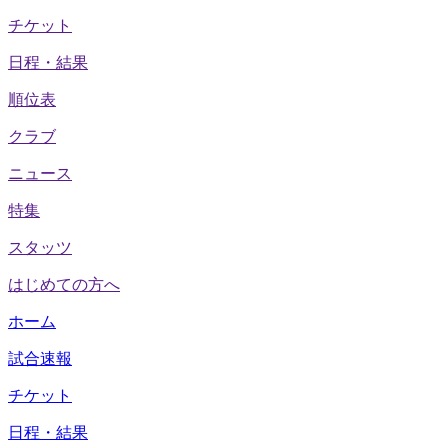
チケット
日程・結果
順位表
クラブ
ニュース
特集
スタッツ
はじめての方へ
ホーム
試合速報
チケット
日程・結果