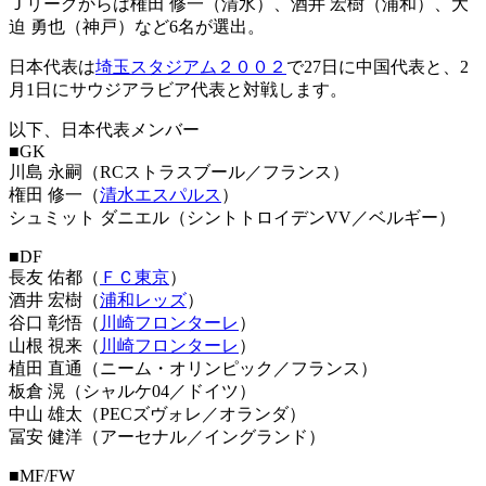
Ｊリーグからは権田 修一（清水）、酒井 宏樹（浦和）、大
迫 勇也（神戸）など6名が選出。
日本代表は
埼玉スタジアム２００２
で27日に中国代表と、2
月1日にサウジアラビア代表と対戦します。
以下、日本代表メンバー
■GK
川島 永嗣（RCストラスブール／フランス）
権田 修一（
清水エスパルス
）
シュミット ダニエル（シントトロイデンVV／ベルギー）
■DF
長友 佑都（
ＦＣ東京
）
酒井 宏樹（
浦和レッズ
）
谷口 彰悟（
川崎フロンターレ
）
山根 視来（
川崎フロンターレ
）
植田 直通（ニーム・オリンピック／フランス）
板倉 滉（シャルケ04／ドイツ）
中山 雄太（PECズヴォレ／オランダ）
冨安 健洋（アーセナル／イングランド）
■MF/FW