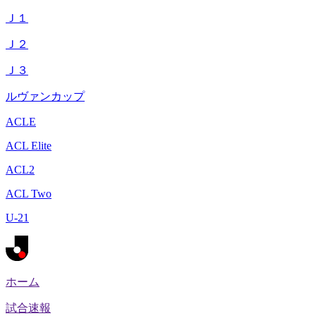
Ｊ１
Ｊ２
Ｊ３
ルヴァンカップ
ACLE
ACL Elite
ACL2
ACL Two
U-21
ホーム
試合速報