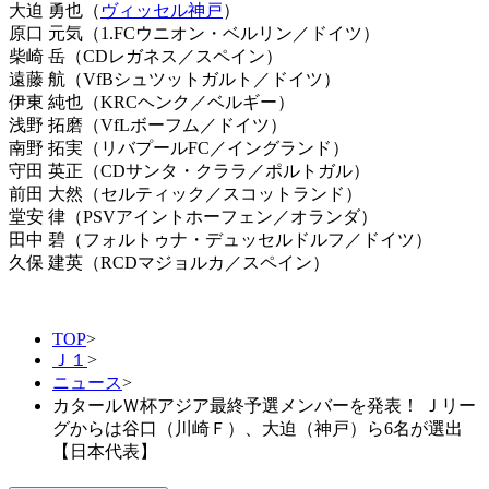
大迫 勇也（
ヴィッセル神戸
）
原口 元気（1.FCウニオン・ベルリン／ドイツ）
柴崎 岳（CDレガネス／スペイン）
遠藤 航（VfBシュツットガルト／ドイツ）
伊東 純也（KRCヘンク／ベルギー）
浅野 拓磨（VfLボーフム／ドイツ）
南野 拓実（リバプールFC／イングランド）
守田 英正（CDサンタ・クララ／ポルトガル）
前田 大然（セルティック／スコットランド）
堂安 律（PSVアイントホーフェン／オランダ）
田中 碧（フォルトゥナ・デュッセルドルフ／ドイツ）
久保 建英（RCDマジョルカ／スペイン）
TOP
>
Ｊ１
>
ニュース
>
カタールＷ杯アジア最終予選メンバーを発表！ Ｊリー
グからは谷口（川崎Ｆ）、大迫（神戸）ら6名が選出
【日本代表】