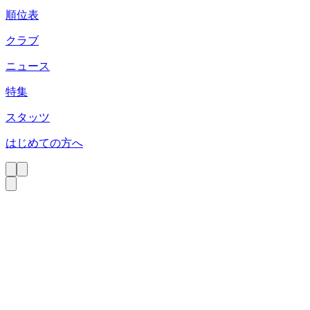
順位表
クラブ
ニュース
特集
スタッツ
はじめての方へ