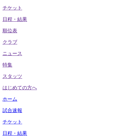
チケット
日程・結果
順位表
クラブ
ニュース
特集
スタッツ
はじめての方へ
ホーム
試合速報
チケット
日程・結果