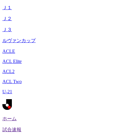
Ｊ１
Ｊ２
Ｊ３
ルヴァンカップ
ACLE
ACL Elite
ACL2
ACL Two
U-21
ホーム
試合速報