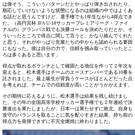
は偉そう。こういうパターンだとやっぱり弾き出されたり、
順応していけないような状態になるのは組織の中ではよくあ
る話だと思うんですけど、選手権でも1年生ながら4得点でき
た。（高円宮杯 JFA U-18サッカープレミアリーグ・ファイ
ナルの）グランパス戦でも決勝ゴールを決めたりだとか。そ
ういったところで得点に関して言うと、かなり絡んでくれた
と思う。それがやっぱり先輩たちの中からも認められる要因
にもなった。彼は自分の力で、信頼を掴み取っていったとこ
ろは多くあると思います」
得点が取れるボランチとして確固たる地位を作って２年次を
迎えると、松木選手はチームのエースナンバーである10番を
託されました。最上級生が背負うケースがほとんどだった点
を考えれば、チームでの信頼度が高いことがうかがえます。
その期待に応えるように、松木選手は結果を残し続けまし
た。その年の全国高等学校サッカー選手権でも２年連続で決
勝進出を果たしましたが、日本一は果たせずに敗北。自身も
攻守のバランスを取ることに気を配りすぎた結果、持ち前の
得点力を発揮できずに不完全燃焼に終わりました。