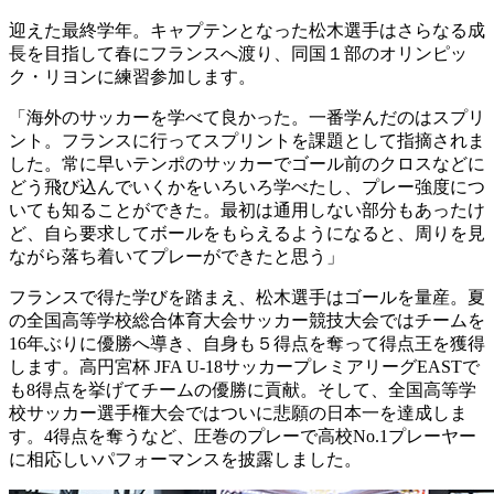
迎えた最終学年。キャプテンとなった松木選手はさらなる成
長を目指して春にフランスへ渡り、同国１部のオリンピッ
ク・リヨンに練習参加します。
「海外のサッカーを学べて良かった。一番学んだのはスプリ
ント。フランスに行ってスプリントを課題として指摘されま
した。常に早いテンポのサッカーでゴール前のクロスなどに
どう飛び込んでいくかをいろいろ学べたし、プレー強度につ
いても知ることができた。最初は通用しない部分もあったけ
ど、自ら要求してボールをもらえるようになると、周りを見
ながら落ち着いてプレーができたと思う」
フランスで得た学びを踏まえ、松木選手はゴールを量産。夏
の全国高等学校総合体育大会サッカー競技大会ではチームを
16年ぶりに優勝へ導き、自身も５得点を奪って得点王を獲得
します。高円宮杯 JFA U-18サッカープレミアリーグEASTで
も8得点を挙げてチームの優勝に貢献。そして、全国高等学
校サッカー選手権大会ではついに悲願の日本一を達成しま
す。4得点を奪うなど、圧巻のプレーで高校No.1プレーヤー
に相応しいパフォーマンスを披露しました。