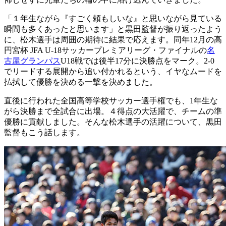
「１年生ながら『すごく頼もしいな』と思いながら見ている
瞬間も多くあったと思います」と黒田監督が振り返ったよう
に、松木選手は周囲の期待に結果で応えます。同年12月の高
円宮杯 JFA U-18サッカープレミアリーグ・ファイナルの
名
古屋グランパス
U18戦では後半17分に決勝点をマーク。2-0
でリードする展開から追い付かれるという、イヤなムードを
払拭して優勝を決める一撃を決めました。
直後に行われた全国高等学校サッカー選手権でも、1年生な
がら決勝まで全試合に出場。４得点の大活躍で、チームの準
優勝に貢献しました。そんな松木選手の活躍について、黒田
監督もこう話します。