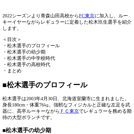
2022シーズンより青森山田高校から
FC東京
に加入し、ルー
キーイヤーながらレギュラーに定着した松木玖生選手を紹介
します。
＜目次＞
・松木選手のプロフィール
・松木選手の幼少期
・松木選手の中学校時代
・松木選手の高校時代
・まとめ
■松木選手のプロフィール
松木選手は2003年4月30日、北海道室蘭市に生まれました。
身長180cm・体重76㎏。強靭なフィジカルと正確な左足を武
器に、高卒ルーキーながら
ＦＣ東京
でレギュラーを務める期
待の大型ボランチです。
■松木選手の幼少期