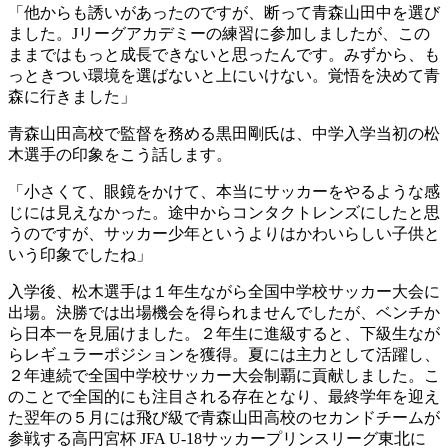
「他からも誘いがあったのですが、断って青森山田中を選び
ました。Jリーグアカデミーの練習に参加しましたが、この
ままではもっと成長できないと思ったんです。みずから、も
っときつい環境を選ばないと上にいけない。覚悟を決めて青
森に行きました」
青森山田高校で監督を務める黒田剛氏は、中学入学当初の松
木選手の印象をこう話します。
「小さくて、眼鏡をかけて、本当にサッカーをやるような感
じには見えなかった。途中からコンタクトレンズにしたと思
うのですが、サッカー少年というよりはかわいらしい子供と
いう印象でしたね」
入学後、松木選手は１年生ながら全国中学校サッカー大会に
出場。決勝では出場機会を得られませんでしたが、ベンチか
ら日本一を見届けました。２年生に進級すると、下級生なが
らレギュラーポジションを獲得。夏には主力として活躍し、
２年連続で全国中学校サッカー大会制覇に貢献しました。こ
のことで全国的にも注目される存在となり、最終学年を迎え
た翌年の５月には飛び級で青森山田高校のセカンドチームが
参戦する高円宮杯 JFA U-18サッカープリンスリーグ東北に