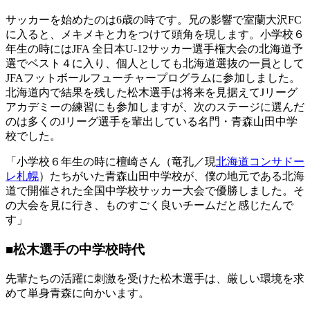
サッカーを始めたのは6歳の時です。兄の影響で室蘭大沢FC
に入ると、メキメキと力をつけて頭角を現します。小学校６
年生の時にはJFA 全日本U-12サッカー選手権大会の北海道予
選でベスト４に入り、個人としても北海道選抜の一員として
JFAフットボールフューチャープログラムに参加しました。
北海道内で結果を残した松木選手は将来を見据えてJリーグ
アカデミーの練習にも参加しますが、次のステージに選んだ
のは多くのJリーグ選手を輩出している名門・青森山田中学
校でした。
「小学校６年生の時に檀崎さん（竜孔／現
北海道コンサドー
レ札幌
）たちがいた青森山田中学校が、僕の地元である北海
道で開催された全国中学校サッカー大会で優勝しました。そ
の大会を見に行き、ものすごく良いチームだと感じたんで
す」
■松木選手の中学校時代
先輩たちの活躍に刺激を受けた松木選手は、厳しい環境を求
めて単身青森に向かいます。