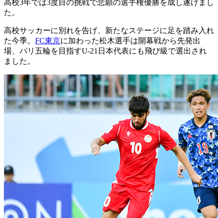
高校3年では3度目の挑戦で悲願の選手権優勝を成し遂げまし
た。
高校サッカーに別れを告げ、新たなステージに足を踏み入れ
た今季。
FC東京
に加わった松木選手は開幕戦から先発出
場、パリ五輪を目指すU-21日本代表にも飛び級で選出され
ました。