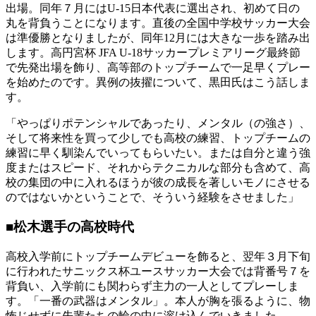
出場。同年７月にはU-15日本代表に選出され、初めて日の
丸を背負うことになります。直後の全国中学校サッカー大会
は準優勝となりましたが、同年12月には大きな一歩を踏み出
します。高円宮杯 JFA U-18サッカープレミアリーグ最終節
で先発出場を飾り、高等部のトップチームで一足早くプレー
を始めたのです。異例の抜擢について、黒田氏はこう話しま
す。
「やっぱりポテンシャルであったり、メンタル（の強さ）、
そして将来性を買って少しでも高校の練習、トップチームの
練習に早く馴染んでいってもらいたい。または自分と違う強
度またはスピード、それからテクニカルな部分も含めて、高
校の集団の中に入れるほうが彼の成長を著しいモノにさせる
のではないかということで、そういう経験をさせました」
■松木選手の高校時代
高校入学前にトップチームデビューを飾ると、翌年３月下旬
に行われたサニックス杯ユースサッカー大会では背番号７を
背負い、入学前にも関わらず主力の一人としてプレーしま
す。「一番の武器はメンタル」。本人が胸を張るように、物
怖じせずに先輩たちの輪の中に溶け込んでいきました。