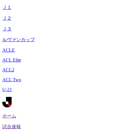
Ｊ１
Ｊ２
Ｊ３
ルヴァンカップ
ACLE
ACL Elite
ACL2
ACL Two
U-21
ホーム
試合速報