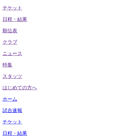
チケット
日程・結果
順位表
クラブ
ニュース
特集
スタッツ
はじめての方へ
ホーム
試合速報
チケット
日程・結果