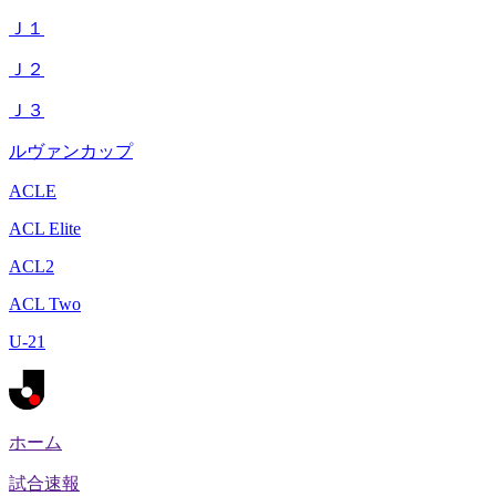
Ｊ１
Ｊ２
Ｊ３
ルヴァンカップ
ACLE
ACL Elite
ACL2
ACL Two
U-21
ホーム
試合速報