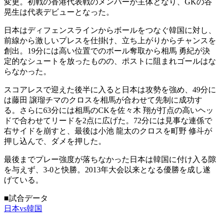
変更。初戦の香港代表戦のメンバーが主体となり、GKの谷
晃生は代表デビューとなった。
日本はディフェンスラインからボールをつなぐ韓国に対し、
前線から激しいプレスを仕掛け、立ち上がりからチャンスを
創出。19分には高い位置でのボール奪取から相馬 勇紀が決
定的なシュートを放ったものの、ポストに阻まれゴールはな
らなかった。
スコアレスで迎えた後半に入ると日本は攻勢を強め、49分に
は藤田 譲瑠チマのクロスを相馬が合わせて先制に成功す
る。さらに63分には相馬のCKを佐々木 翔が打点の高いヘッ
ドで合わせてリードを2点に広げた。72分には見事な連係で
右サイドを崩すと、最後は小池 龍太のクロスを町野 修斗が
押し込んで、ダメを押した。
最後までプレー強度が落ちなかった日本は韓国に付け入る隙
を与えず、3-0と快勝。2013年大会以来となる優勝を成し遂
げている。
■試合データ
日本vs韓国