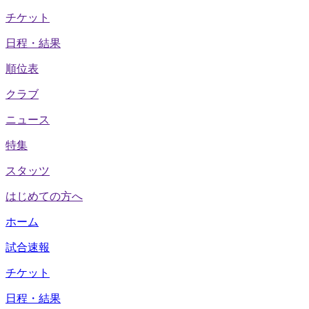
チケット
日程・結果
順位表
クラブ
ニュース
特集
スタッツ
はじめての方へ
ホーム
試合速報
チケット
日程・結果