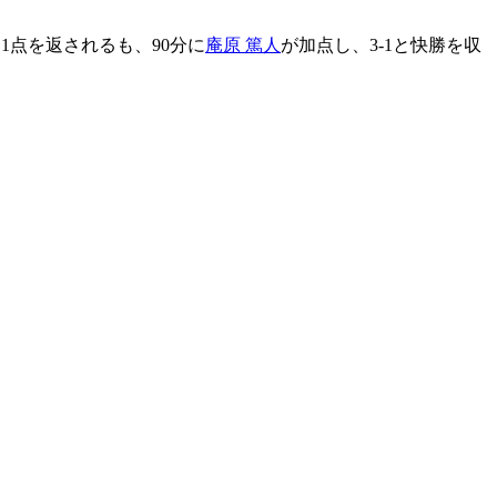
1点を返されるも、90分に
庵原 篤人
が加点し、3-1と快勝を収