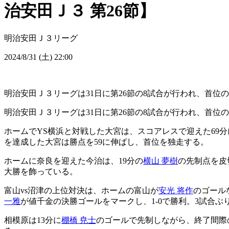
治安田Ｊ３ 第26節】
明治安田Ｊ３リーグ
2024/8/31 (土) 22:00
明治安田Ｊ３リーグは31日に第26節の8試合が行われ、首位
明治安田Ｊ３リーグは31日に第26節の8試合が行われ、首位
ホームでYS横浜と対戦した大宮は、スコアレスで迎えた69分
を達成した大宮は勝点を59に伸ばし、首位を独走する。
ホームに奈良を迎えた今治は、19分の
横山 夢樹
の先制点を皮
大勝を飾っている。
富山vs沼津の上位対決は、ホームの富山が
安光 将作
のゴール
一雅
が値千金の決勝ゴールをマークし、1-0で勝利。3試合ぶ
相模原は13分に
棚橋 尭士
のゴールで先制しながら、終了間際の