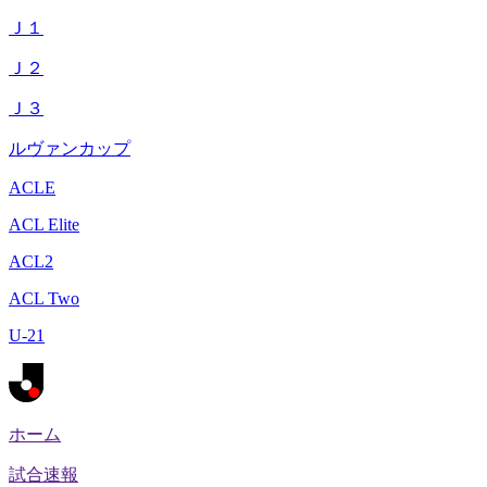
Ｊ１
Ｊ２
Ｊ３
ルヴァンカップ
ACLE
ACL Elite
ACL2
ACL Two
U-21
ホーム
試合速報