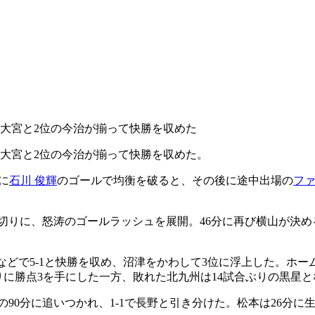
の大宮と2位の今治が揃って快勝を収めた
の大宮と2位の今治が揃って快勝を収めた。
に
石川 俊輝
のゴールで均衡を破ると、その後に途中出場の
ファ
切りに、怒涛のゴールラッシュを展開。46分に再び横山が決め
などで5-1と快勝を収め、沼津をかわして3位に浮上した。ホー
りに勝点3を手にした一方、敗れた北九州は14試合ぶりの黒星
90分に追いつかれ、1-1で長野と引き分けた。松本は26分に