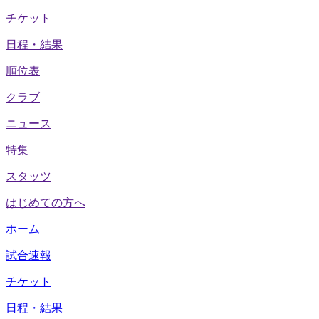
チケット
日程・結果
順位表
クラブ
ニュース
特集
スタッツ
はじめての方へ
ホーム
試合速報
チケット
日程・結果