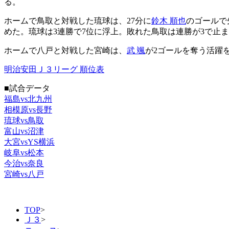
る。
ホームで鳥取と対戦した琉球は、27分に
鈴木 順也
のゴールで
めた。琉球は3連勝で7位に浮上。敗れた鳥取は連勝が3で止
ホームで八戸と対戦した宮崎は、
武 颯
が2ゴールを奪う活躍を
明治安田Ｊ３リーグ 順位表
■試合データ
福島vs北九州
相模原vs長野
琉球vs鳥取
富山vs沼津
大宮vsYS横浜
岐阜vs松本
今治vs奈良
宮崎vs八戸
TOP
>
Ｊ３
>