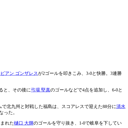
ビアン ゴンザレス
が2ゴールを叩きこみ、3-0と快勝。3連勝
ると、その後に
弓場 堅真
のゴールなどで4点を追加し、6-0と
ムで北九州と対戦した福島は、スコアレスで迎えた88分に
清水
となった。
生まれた
樋口 大輝
のゴールを守り抜き、1-0で岐阜を下してい