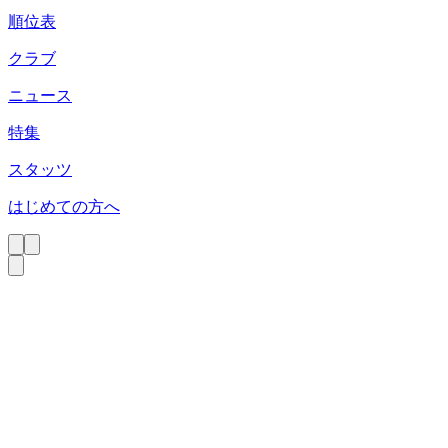
順位表
クラブ
ニュース
特集
スタッツ
はじめての方へ