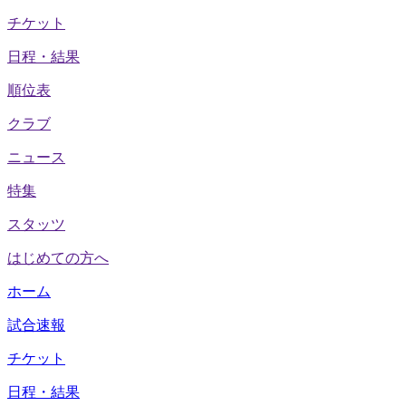
チケット
日程・結果
順位表
クラブ
ニュース
特集
スタッツ
はじめての方へ
ホーム
試合速報
チケット
日程・結果