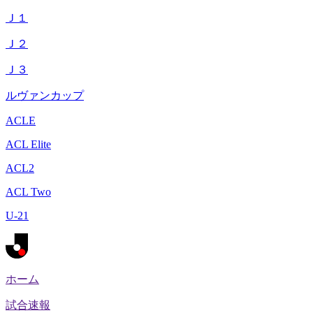
Ｊ１
Ｊ２
Ｊ３
ルヴァンカップ
ACLE
ACL Elite
ACL2
ACL Two
U-21
ホーム
試合速報