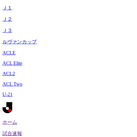
Ｊ１
Ｊ２
Ｊ３
ルヴァンカップ
ACLE
ACL Elite
ACL2
ACL Two
U-21
ホーム
試合速報