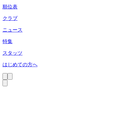
順位表
クラブ
ニュース
特集
スタッツ
はじめての方へ