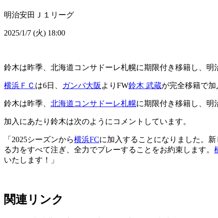
明治安田Ｊ１リーグ
2025/1/7 (火) 18:00
鈴木は昨季、北海道コンサドーレ札幌に期限付き移籍し、明治
横浜ＦＣ
は6日、
ガンバ大阪
よりFW
鈴木 武蔵
が完全移籍で加
鈴木は昨季、
北海道コンサドーレ札幌
に期限付き移籍し、明
加入にあたり鈴木は次のようにコメントしています。
「2025シーズンから
横浜FC
に加入することになりました。新
る力をすべて注ぎ、全力でプレーすることをお約束します。
いたします！」
関連リンク