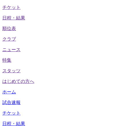
チケット
日程・結果
順位表
クラブ
ニュース
特集
スタッツ
はじめての方へ
ホーム
試合速報
チケット
日程・結果