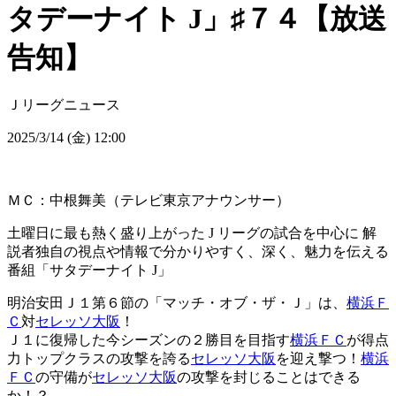
タデーナイト J」♯７４【放送
告知】
Ｊリーグニュース
2025/3/14 (金) 12:00
ＭＣ：中根舞美（テレビ東京アナウンサー）
土曜日に最も熱く盛り上がった J リーグの試合を中心に 解
説者独自の視点や情報で分かりやすく、深く、魅力を伝える
番組「サタデーナイト J」
明治安田Ｊ１第６節の「マッチ・オブ・ザ・Ｊ」は、
横浜Ｆ
Ｃ
対
セレッソ大阪
！
Ｊ１に復帰した今シーズンの２勝目を目指す
横浜ＦＣ
が得点
力トップクラスの攻撃を誇る
セレッソ大阪
を迎え撃つ！
横浜
ＦＣ
の守備が
セレッソ大阪
の攻撃を封じることはできる
か！？