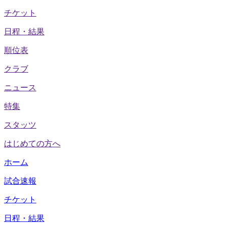
チケット
日程・結果
順位表
クラブ
ニュース
特集
スタッツ
はじめての方へ
ホーム
試合速報
チケット
日程・結果