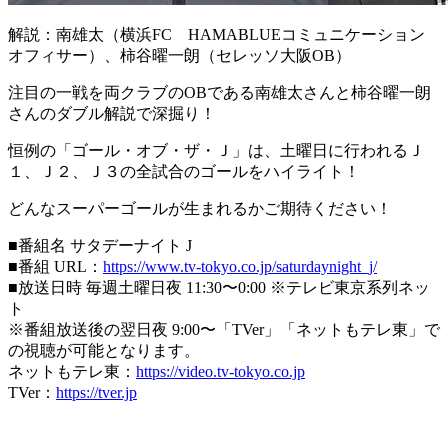
解説：南雄太（横浜FC HAMABLUEコミュニケーション
オフィサー）、柿谷曜一朗（セレッソ大阪OB）
注目の一戦を両クラブのOBである南雄太さんと柿谷曜一朗
さんのダブル解説で深掘り！
恒例の「ゴール・オブ・ザ・Ｊ」は、土曜日に行われるＪ
１、Ｊ２、Ｊ３の全試合のゴールをハイライト！
どんなスーパーゴールが生まれるかご期待ください！
■番組名 サタデーナイト J
■番組 URL：
https://www.tv-tokyo.co.jp/saturdaynight_j/
■放送日時 毎週土曜日夜 11:30〜0:00 ※テレビ東京系列ネッ
ト
※番組放送後の翌日夜 9:00〜「TVer」「ネットもテレ東」で
の視聴が可能となります。
ネットもテレ東：
https://video.tv-tokyo.co.jp
TVer：
https://tver.jp