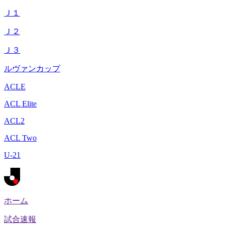
Ｊ１
Ｊ２
Ｊ３
ルヴァンカップ
ACLE
ACL Elite
ACL2
ACL Two
U-21
ホーム
試合速報