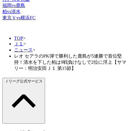
福岡vs鹿島
柏vs清水
東京Ｖvs横浜FC
TOP
>
Ｊ１
>
ニュース
>
レオ セアラのPK弾で勝利した鹿島が5連勝で首位堅
持！清水を下した柏は9戦負けなしで2位に浮上【サマ
リー：明治安田Ｊ１ 第15節】
Ｊリーグ公式サービス