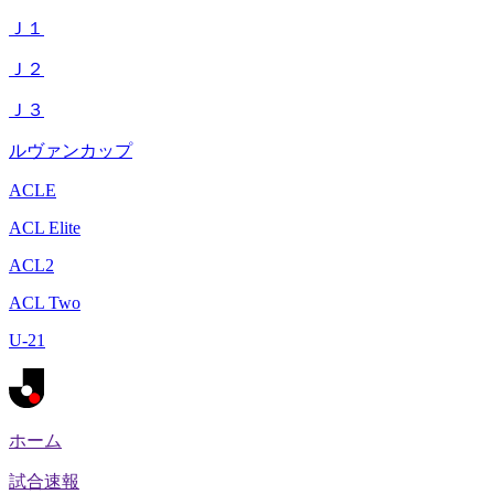
Ｊ１
Ｊ２
Ｊ３
ルヴァンカップ
ACLE
ACL Elite
ACL2
ACL Two
U-21
ホーム
試合速報