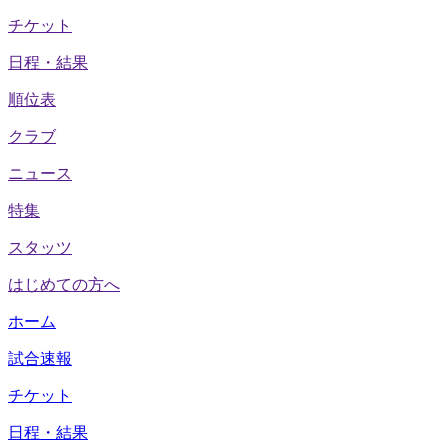
チケット
日程・結果
順位表
クラブ
ニュース
特集
スタッツ
はじめての方へ
ホーム
試合速報
チケット
日程・結果