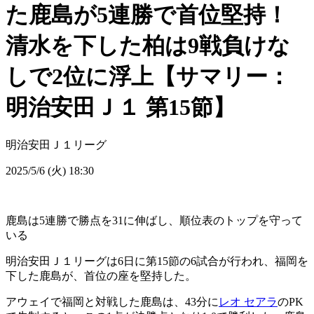
た鹿島が5連勝で首位堅持！
清水を下した柏は9戦負けな
しで2位に浮上【サマリー：
明治安田Ｊ１ 第15節】
明治安田Ｊ１リーグ
2025/5/6 (火) 18:30
鹿島は5連勝で勝点を31に伸ばし、順位表のトップを守って
いる
明治安田Ｊ１リーグは6日に第15節の6試合が行われ、福岡を
下した鹿島が、首位の座を堅持した。
アウェイで福岡と対戦した鹿島は、43分に
レオ セアラ
のPK