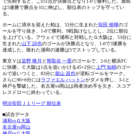
で先制すると、この1点が決勝点となり1-0で勝利した。鹿島
は5連勝で勝点を31に伸ばし、順位表のトップを守ってい
る。
ホームに清水を迎えた柏は、52分に生まれた
垣田 裕暉
のゴ
ールを守り抜き、1-0で勝利。9戦負けなしとし、2位に順位
を上げている。アウェイで浦和と対戦したＧ大阪は、53分に
生まれた
山下 諒也
のゴールが決勝点となり、1-0で3連勝を
達成した。敗れた浦和の連勝は5でストップしている。
東京Ｖは
染野 唯月
と
熊取谷 一星
のゴールで、2-0と横浜FC
に快勝。Ｃ大阪は1点を追いかける45+2分に
上門 知樹
のゴー
ルで追いつくと、83分に
柴山 昌也
が逆転ゴールをマーク。
さらに90+6分には
ラファエル ハットン
がダメを押し、3-1と
神戸を撃破した。名古屋vs岡山は両者決め手を欠き、スコア
レスドローに終わっている。
明治安田Ｊ１リーグ 順位表
■試合データ
浦和vsＧ大阪
名古屋vs岡山
神戸vsＣ大阪