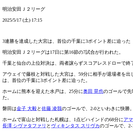
明治安田Ｊ２リーグ
2025/5/17 (土) 17:15
3連勝を達成した大宮は、首位の千葉に3ポイント差に迫った
明治安田Ｊ２リーグは17日に第16節の7試合が行われた。
千葉と仙台の上位対決は、両者譲らずスコアレスドローで終
アウェイで藤枝と対戦した大宮は、59分に相手が退場者を出
は、首位の千葉に3ポイント差に迫った。
ホームに熊本を迎えた水戸は、25分に
奥田 晃也
のゴールで先
た。
磐田は
金子 大毅
と
佐藤 凌我
のゴールで、2-0といわきに快勝
ホームで富山と対戦した札幌は、1点ビハインドの68分に
アマ
長澤 シヴァタファリ
と
ヴィキンタス スリヴカ
のゴールで、2