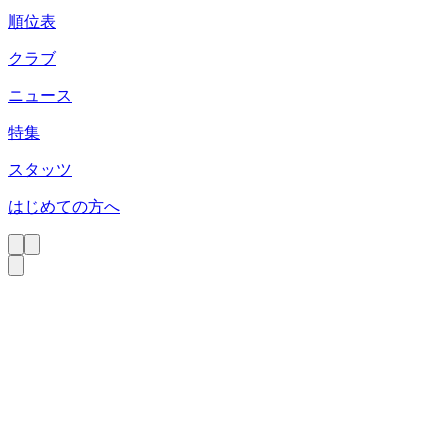
順位表
クラブ
ニュース
特集
スタッツ
はじめての方へ