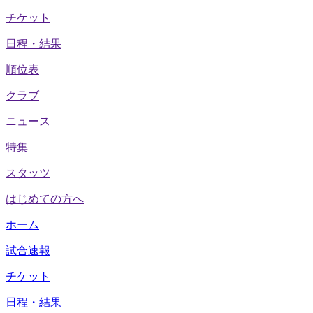
チケット
日程・結果
順位表
クラブ
ニュース
特集
スタッツ
はじめての方へ
ホーム
試合速報
チケット
日程・結果