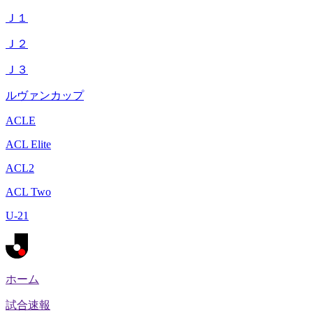
Ｊ１
Ｊ２
Ｊ３
ルヴァンカップ
ACLE
ACL Elite
ACL2
ACL Two
U-21
ホーム
試合速報