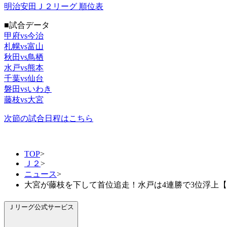
明治安田Ｊ２リーグ 順位表
■試合データ
甲府vs今治
札幌vs富山
秋田vs鳥栖
水戸vs熊本
千葉vs仙台
磐田vsいわき
藤枝vs大宮
次節の試合日程はこちら
TOP
>
Ｊ２
>
ニュース
>
大宮が藤枝を下して首位追走！水戸は4連勝で3位浮上【
Ｊリーグ公式サービス