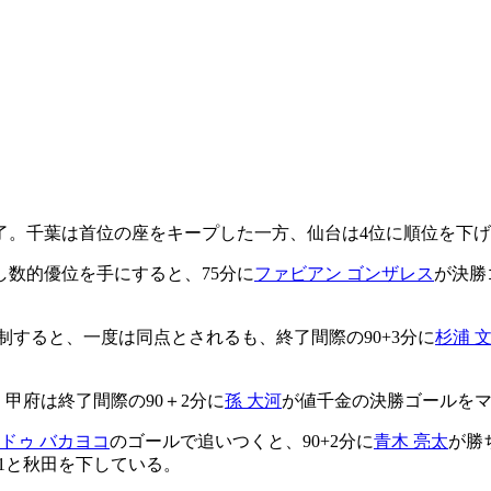
了。千葉は首位の座をキープした一方、仙台は4位に順位を下
し数的優位を手にすると、75分に
ファビアン ゴンザレス
が決勝
制すると、一度は同点とされるも、終了間際の90+3分に
杉浦 
。甲府は終了間際の90＋2分に
孫 大河
が値千金の決勝ゴールをマ
ドゥ バカヨコ
のゴールで追いつくと、90+2分に
青木 亮太
が勝
-1と秋田を下している。