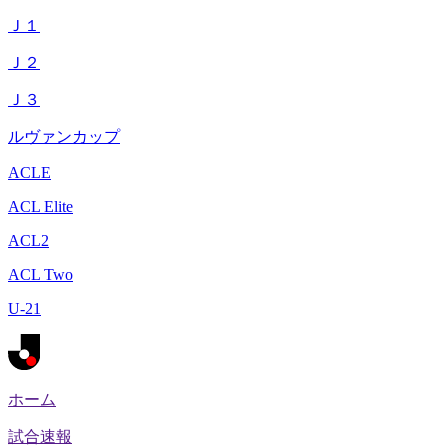
Ｊ１
Ｊ２
Ｊ３
ルヴァンカップ
ACLE
ACL Elite
ACL2
ACL Two
U-21
ホーム
試合速報