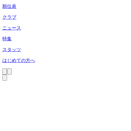
順位表
クラブ
ニュース
特集
スタッツ
はじめての方へ