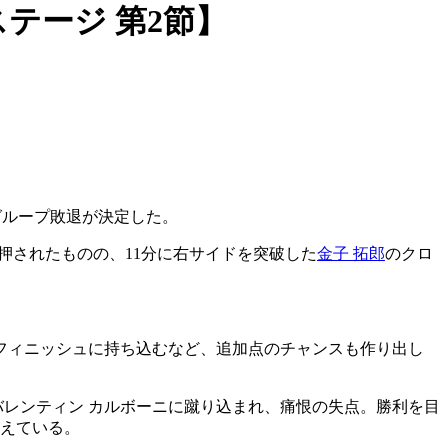
ステージ 第2節】
グループ敗退が決定した。
押されたものの、11分に右サイドを突破した
金子 拓郎
のクロ
フィニッシュに持ち込むなど、追加点のチャンスも作り出し
のバレンティン カルボーニに蹴り込まれ、痛恨の失点。勝利を目
潰えている。