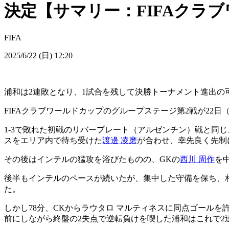
決定【サマリー：FIFAクラブ
FIFA
2025/6/22 (日) 12:20
浦和は2連敗となり、1試合を残して決勝トーナメント進出の
FIFAクラブワールドカップのグループステージ第2戦が2
1-3で敗れた初戦のリバープレート（アルゼンチン）戦と同
スをエリア内で待ち受けた
渡邊 凌磨
が合わせ、幸先良く先制
その後はインテルの猛攻を浴びたものの、GKの
西川 周作
を
後半もインテルのペースが続いたが、集中した守備を保ち、
た。
しかし78分、CKからラウタロ マルティネスに同点ゴールを
前にしながら終盤の2失点で逆転負けを喫した浦和はこれで2