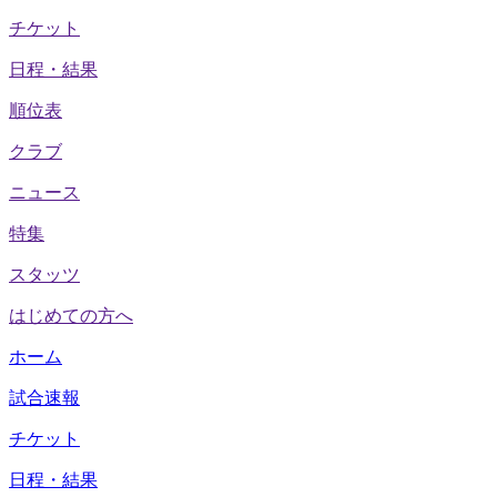
チケット
日程・結果
順位表
クラブ
ニュース
特集
スタッツ
はじめての方へ
ホーム
試合速報
チケット
日程・結果