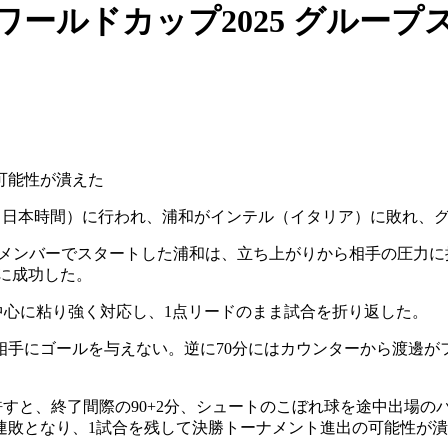
ワールドカップ2025 グループ
可能性が潰えた
2日（日本時間）に行われ、浦和がインテル（イタリア）に敗れ、
じメンバーでスタートした浦和は、立ち上がりから相手の圧力に
に成功した。
中心に粘り強く対応し、1点リードのまま試合を折り返した。
相手にゴールを与えない。逆に70分にはカウンターから渡邊が
許すと、終了間際の90+2分、シュートのこぼれ球を途中出場
連敗となり、1試合を残して決勝トーナメント進出の可能性が