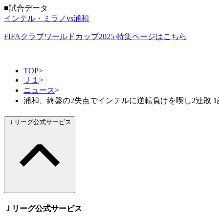
■試合データ
インテル・ミラノvs浦和
FIFAクラブワールドカップ2025 特集ページはこちら
TOP
>
Ｊ１
>
ニュース
>
浦和、終盤の2失点でインテルに逆転負けを喫し2連敗 1
Ｊリーグ公式サービス
Ｊリーグ公式サービス