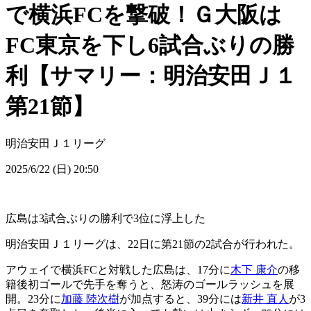
で横浜FCを撃破！Ｇ大阪は
FC東京を下し6試合ぶりの勝
利【サマリー：明治安田Ｊ１
第21節】
明治安田Ｊ１リーグ
2025/6/22 (日) 20:50
広島は3試合ぶりの勝利で3位に浮上した
明治安田Ｊ１リーグは、22日に第21節の2試合が行われた。
アウェイで横浜FCと対戦した広島は、17分に
木下 康介
の移
籍後初ゴールで先手を奪うと、怒涛のゴールラッシュを展
開。23分に
加藤 陸次樹
が加点すると、39分には
新井 直人
が3