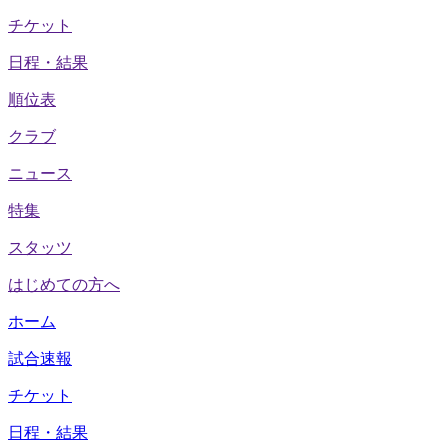
チケット
日程・結果
順位表
クラブ
ニュース
特集
スタッツ
はじめての方へ
ホーム
試合速報
チケット
日程・結果