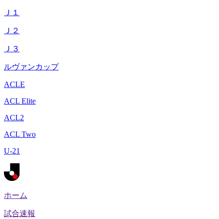
Ｊ１
Ｊ２
Ｊ３
ルヴァンカップ
ACLE
ACL Elite
ACL2
ACL Two
U-21
ホーム
試合速報