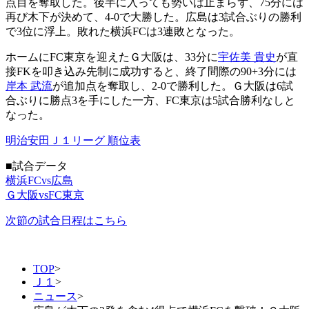
点目を奪取した。後半に入っても勢いは止まらず、75分には
再び木下が決めて、4-0で大勝した。広島は3試合ぶりの勝利
で3位に浮上。敗れた横浜FCは3連敗となった。
ホームにFC東京を迎えたＧ大阪は、33分に
宇佐美 貴史
が直
接FKを叩き込み先制に成功すると、終了間際の90+3分には
岸本 武流
が追加点を奪取し、2-0で勝利した。Ｇ大阪は6試
合ぶりに勝点3を手にした一方、FC東京は5試合勝利なしと
なった。
明治安田Ｊ１リーグ 順位表
■試合データ
横浜FCvs広島
Ｇ大阪vsFC東京
次節の試合日程はこちら
TOP
>
Ｊ１
>
ニュース
>