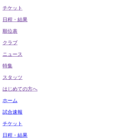
チケット
日程・結果
順位表
クラブ
ニュース
特集
スタッツ
はじめての方へ
ホーム
試合速報
チケット
日程・結果