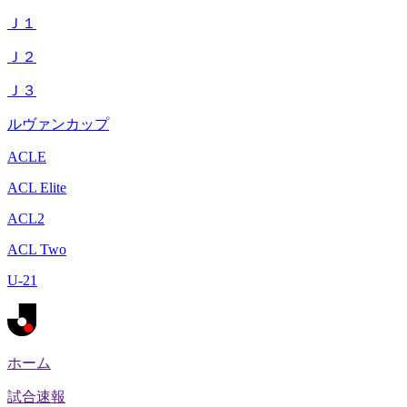
Ｊ１
Ｊ２
Ｊ３
ルヴァンカップ
ACLE
ACL Elite
ACL2
ACL Two
U-21
ホーム
試合速報