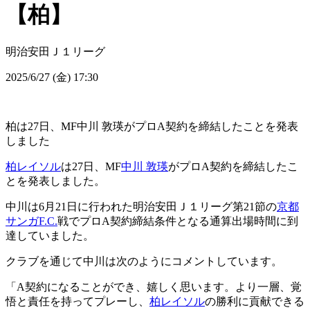
【柏】
明治安田Ｊ１リーグ
2025/6/27 (金) 17:30
柏は27日、MF中川 敦瑛がプロA契約を締結したことを発表
しました
柏レイソル
は27日、MF
中川 敦瑛
がプロA契約を締結したこ
とを発表しました。
中川は6月21日に行われた明治安田Ｊ１リーグ第21節の
京都
サンガF.C.
戦でプロA契約締結条件となる通算出場時間に到
達していました。
クラブを通じて中川は次のようにコメントしています。
「A契約になることができ、嬉しく思います。より一層、覚
悟と責任を持ってプレーし、
柏レイソル
の勝利に貢献できる