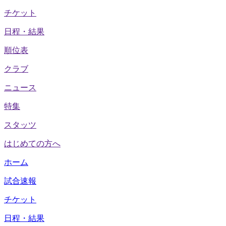
チケット
日程・結果
順位表
クラブ
ニュース
特集
スタッツ
はじめての方へ
ホーム
試合速報
チケット
日程・結果