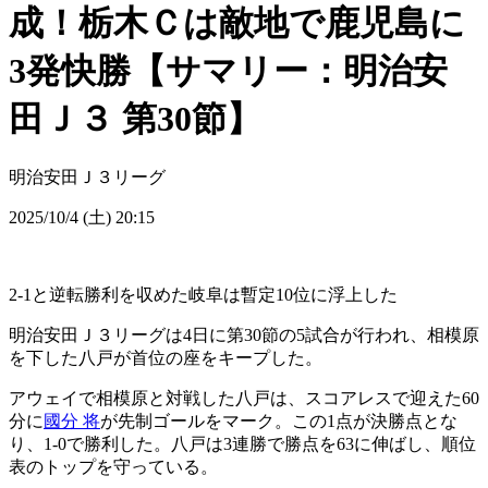
成！栃木Ｃは敵地で鹿児島に
3発快勝【サマリー：明治安
田Ｊ３ 第30節】
明治安田Ｊ３リーグ
2025/10/4 (土) 20:15
2-1と逆転勝利を収めた岐阜は暫定10位に浮上した
明治安田Ｊ３リーグは4日に第30節の5試合が行われ、相模原
を下した八戸が首位の座をキープした。
アウェイで相模原と対戦した八戸は、スコアレスで迎えた60
分に
國分 将
が先制ゴールをマーク。この1点が決勝点とな
り、1-0で勝利した。八戸は3連勝で勝点を63に伸ばし、順位
表のトップを守っている。