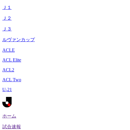
Ｊ１
Ｊ２
Ｊ３
ルヴァンカップ
ACLE
ACL Elite
ACL2
ACL Two
U-21
ホーム
試合速報