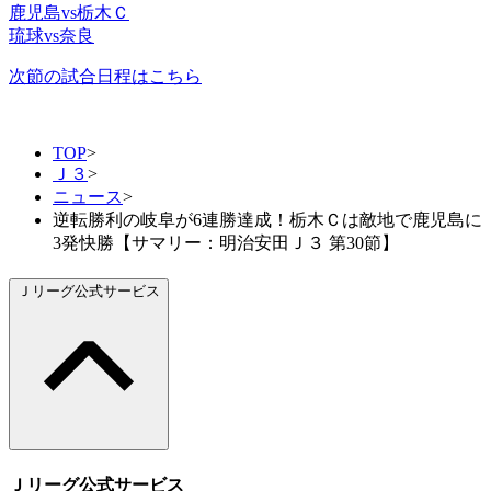
鹿児島vs栃木Ｃ
琉球vs奈良
次節の試合日程はこちら
TOP
>
Ｊ３
>
ニュース
>
逆転勝利の岐阜が6連勝達成！栃木Ｃは敵地で鹿児島に
3発快勝【サマリー：明治安田Ｊ３ 第30節】
Ｊリーグ公式サービス
Ｊリーグ公式サービス