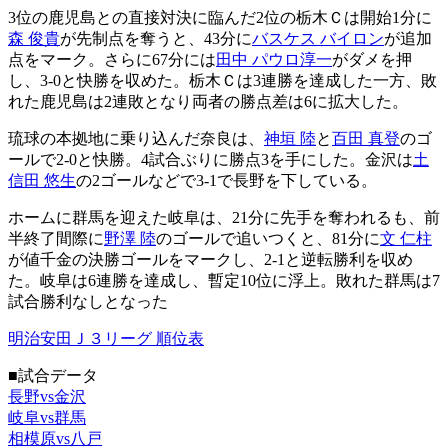
3位の鹿児島との直接対決に臨んだ2位の栃木Ｃは開始1分に
森 俊貴
が先制点を奪うと、43分に
バスケス バイロン
が追加
点をマーク。さらに67分には
田中 パウロ淳一
がダメを押
し、3-0と快勝を収めた。栃木Ｃは3連勝を達成した一方、敗
れた鹿児島は2連敗となり両者の勝点差は6に拡大した。
琉球の本拠地に乗り込んだ奈良は、
神垣 陸
と
百田 真登
のゴ
ールで2-0と快勝。4試合ぶりに勝点3を手にした。金沢は
土
信田 悠生
の2ゴールなどで3-1で長野を下している。
ホームに群馬を迎えた岐阜は、21分に先手を奪われるも、前
半終了間際に
野澤 陸
のゴールで追いつくと、81分に
文 仁柱
が値千金の決勝ゴールをマークし、2-1と逆転勝利を収め
た。岐阜は6連勝を達成し、暫定10位に浮上。敗れた群馬は7
試合勝利なしとなった
明治安田Ｊ３リーグ 順位表
■試合データ
長野vs金沢
岐阜vs群馬
相模原vs八戸