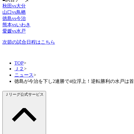
秋田vs大分
山口vs鳥栖
徳島vs今治
熊本vsいわき
愛媛vs水戸
次節の試合日程はこちら
TOP
>
Ｊ２
>
ニュース
>
徳島が今治を下し2連勝で4位浮上！逆転勝利の水戸は首
Ｊリーグ公式サービス