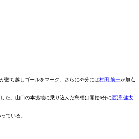
が勝ち越しゴールをマーク。さらに85分には
村田 航一
が加点
浮上した。山口の本拠地に乗り込んだ鳥栖は開始6分に
西澤 健太
わっている。