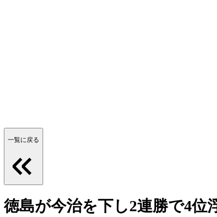
一覧に戻る
徳島が今治を下し2連勝で4