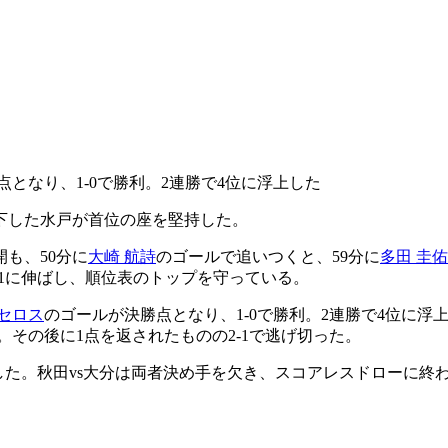
となり、1-0で勝利。2連勝で4位に浮上した
を下した水戸が首位の座を堅持した。
も、50分に
大崎 航詩
のゴールで追いつくと、59分に
多田 圭佑
61に伸ばし、順位表のトップを守っている。
セロス
のゴールが決勝点となり、1-0で勝利。2連勝で4位に
。その後に1点を返されたものの2-1で逃げ切った。
利した。秋田vs大分は両者決め手を欠き、スコアレスドローに終