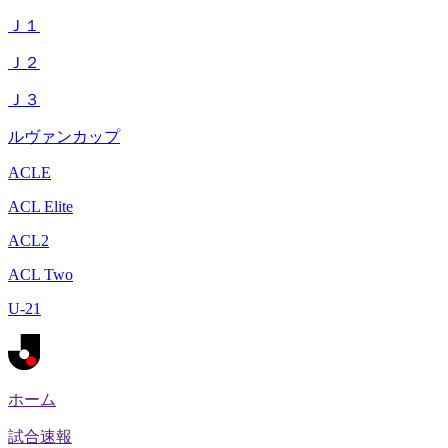
Ｊ１
Ｊ２
Ｊ３
ルヴァンカップ
ACLE
ACL Elite
ACL2
ACL Two
U-21
ホーム
試合速報