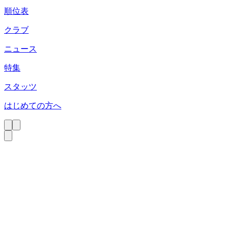
順位表
クラブ
ニュース
特集
スタッツ
はじめての方へ