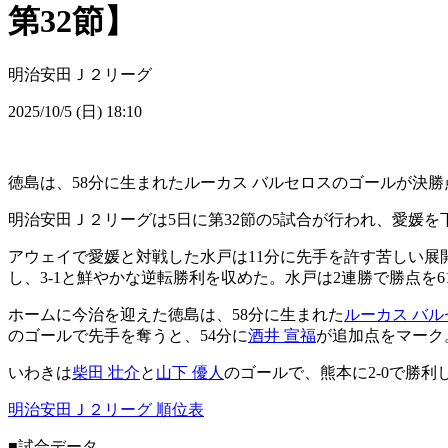
第32節】
明治安田Ｊ２リーグ
2025/10/5 (日) 18:10
徳島は、58分に生まれたルーカス バルセロスのゴールが決勝点
明治安田Ｊ２リーグは5日に第32節の5試合が行われ、愛媛
アウェイで愛媛と対戦した水戸は11分に先手を許す苦しい展開
し、3-1と鮮やかな逆転勝利を収めた。水戸は2連勝で勝点を
ホームに今治を迎えた徳島は、58分に生まれた
ルーカス バル
のゴールで先手を奪うと、54分に
酒井 宣福
が追加点をマーク
いわきは
柴田 壮介
と
山下 優人
のゴールで、熊本に2-0で勝
明治安田Ｊ２リーグ 順位表
■試合データ