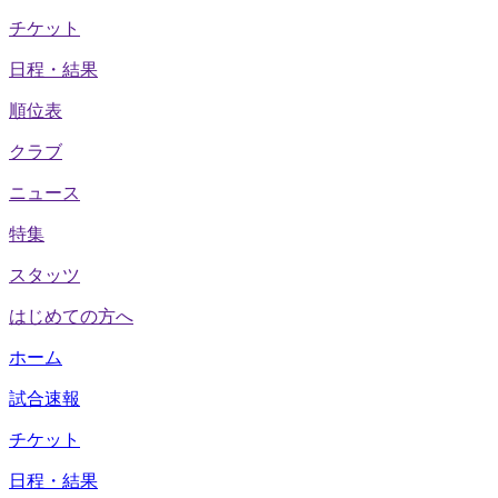
チケット
日程・結果
順位表
クラブ
ニュース
特集
スタッツ
はじめての方へ
ホーム
試合速報
チケット
日程・結果