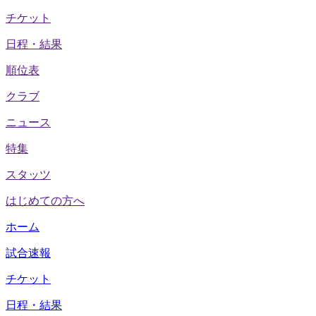
チケット
日程・結果
順位表
クラブ
ニュース
特集
スタッツ
はじめての方へ
ホーム
試合速報
チケット
日程・結果