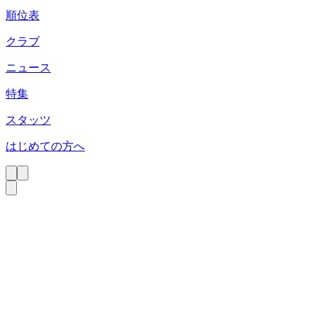
順位表
クラブ
ニュース
特集
スタッツ
はじめての方へ