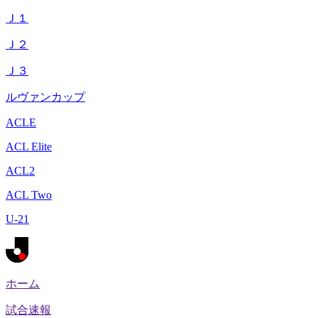
Ｊ１
Ｊ２
Ｊ３
ルヴァンカップ
ACLE
ACL Elite
ACL2
ACL Two
U-21
ホーム
試合速報