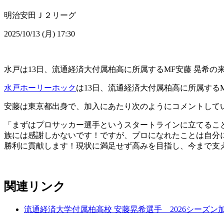
明治安田Ｊ２リーグ
2025/10/13 (月) 17:30
水戸は13日、流通経済大付属柏高に所属するMF安藤 晃希
水戸ホーリーホック
は13日、流通経済大付属柏高に所属する
安藤は東京都出身で、加入にあたり次のようにコメントして
「まずはプロサッカー選手というスタートラインに立てるこ
族には感謝しかないです！ですが、プロになれたことは自分
勝利に貢献します！現状に満足せず高みを目指し、今まで支
関連リンク
流通経済大学付属柏高校 安藤晃希選手 2026シーズン