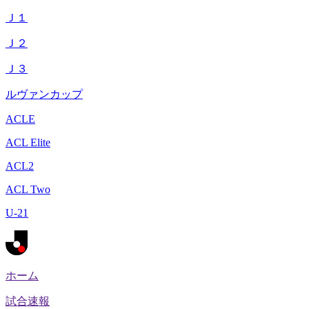
Ｊ１
Ｊ２
Ｊ３
ルヴァンカップ
ACLE
ACL Elite
ACL2
ACL Two
U-21
ホーム
試合速報