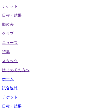
チケット
日程・結果
順位表
クラブ
ニュース
特集
スタッツ
はじめての方へ
ホーム
試合速報
チケット
日程・結果