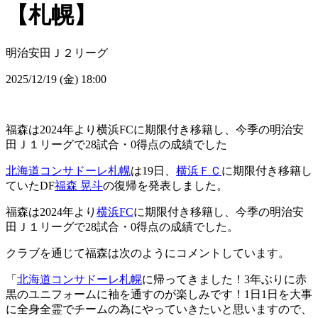
【札幌】
明治安田Ｊ２リーグ
2025/12/19 (金) 18:00
福森は2024年より横浜FCに期限付き移籍し、今季の明治安
田Ｊ１リーグで28試合・0得点の成績でした
北海道コンサドーレ札幌
は19日、
横浜ＦＣ
に期限付き移籍し
ていたDF
福森 晃斗
の復帰を発表しました。
福森は2024年より
横浜FC
に期限付き移籍し、今季の明治安
田Ｊ１リーグで28試合・0得点の成績でした。
クラブを通じて福森は次のようにコメントしています。
「
北海道コンサドーレ札幌
に帰ってきました！3年ぶりに赤
黒のユニフォームに袖を通すのが楽しみです！1日1日を大事
に全身全霊でチームの為にやっていきたいと思いますので、