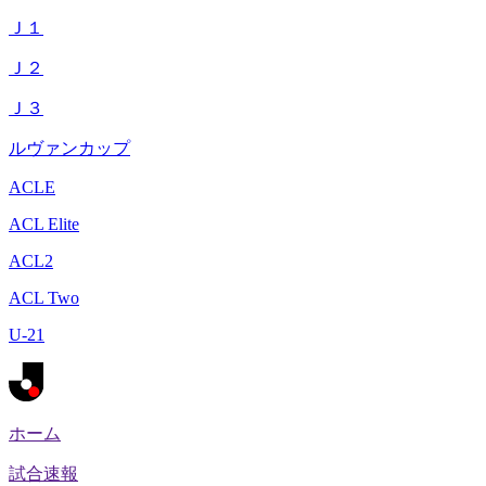
Ｊ１
Ｊ２
Ｊ３
ルヴァンカップ
ACLE
ACL Elite
ACL2
ACL Two
U-21
ホーム
試合速報