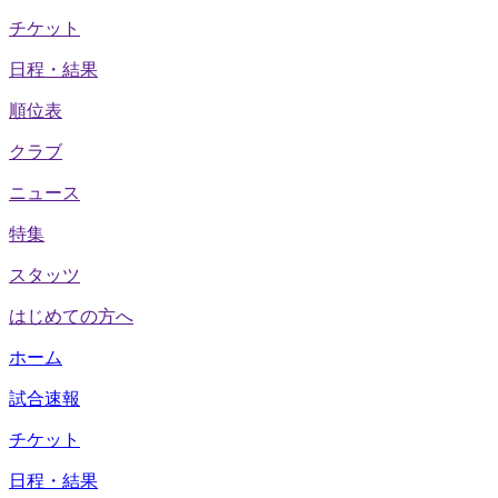
チケット
日程・結果
順位表
クラブ
ニュース
特集
スタッツ
はじめての方へ
ホーム
試合速報
チケット
日程・結果