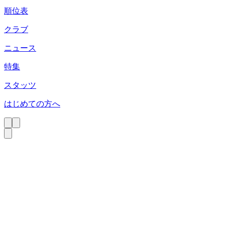
順位表
クラブ
ニュース
特集
スタッツ
はじめての方へ