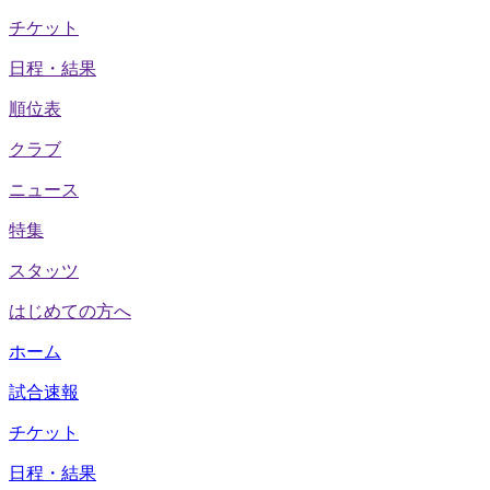
チケット
日程・結果
順位表
クラブ
ニュース
特集
スタッツ
はじめての方へ
ホーム
試合速報
チケット
日程・結果