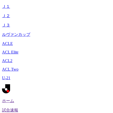
Ｊ１
Ｊ２
Ｊ３
ルヴァンカップ
ACLE
ACL Elite
ACL2
ACL Two
U-21
ホーム
試合速報