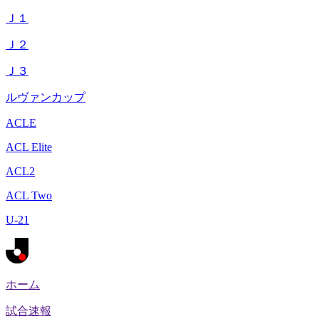
Ｊ１
Ｊ２
Ｊ３
ルヴァンカップ
ACLE
ACL Elite
ACL2
ACL Two
U-21
ホーム
試合速報