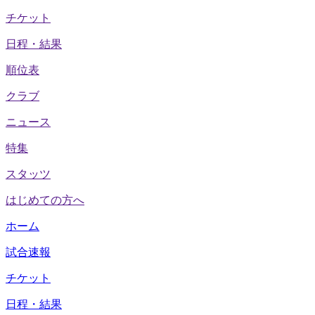
チケット
日程・結果
順位表
クラブ
ニュース
特集
スタッツ
はじめての方へ
ホーム
試合速報
チケット
日程・結果