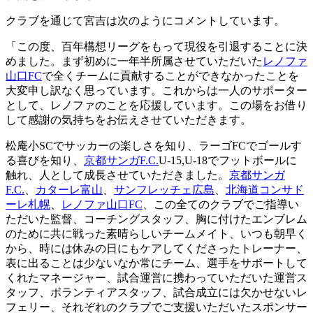
クラブを通じて宮吉は次のようにコメントしています。
「この度、百年構想リーグをもって現役を引退することに決
めました。まず初めに一年半所属させていただいた
レノファ
山口FC
で全くチームに貢献することができなかったことを
大変申し訳なく思っています。これからは一人のサポーター
として、レノファのことを応援しています。この場をお借り
して感謝の気持ちをお伝えさせていただきます。
松庵小SCでサッカーの楽しさを知り、ラーゴFCでゴールす
る喜びを知り、
京都サンガF.C.
U-15,U-18でフットボールに
触れ、人として成長させていただきました。
京都サンガ
F.C.
、
カターレ富山
、
サンフレッチェ広島
、
北海道コンサド
ーレ札幌
、
レノファ山口FC
、この全てのクラブでご指導い
ただいた監督、コーチングスタッフ、胸に付けたエンブレム
のために共に戦った素晴らしいチームメイト、いつも朝早く
から、時には休みの日にもケアしてくださったトレーナー、
表に出ることは少ないなか常にチーム、選手をサポートして
くれたマネージャー、試合運営に携わっていただいた運営ス
タッフ、ボランティアスタッフ、試合成立には欠かせないレ
フェリー、それぞれのクラブでご支援いただいたスポンサー