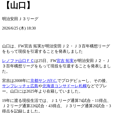
【山口】
明治安田Ｊ３リーグ
2026/6/25 (木) 18:30
山口は、FW宮吉 拓実が明治安田Ｊ２・Ｊ３百年構想リーグ
をもって現役を引退することを発表しました
レノファ山口ＦＣ
は25日、FW
宮吉 拓実
が明治安田Ｊ２・Ｊ
３百年構想リーグをもって現役を引退することを発表しまし
た。
宮吉は2008年に
京都サンガF.C.
でプロデビューし、その後、
サンフレッチェ広島
や
北海道コンサドーレ札幌
などでプレ
ー。山口には2025年より在籍していました。
19年に渡る現役生活では、Ｊ１リーグ通算74試合・11得点、
Ｊ２リーグ通算226試合・43得点、Ｊ３リーグ通算20試合・3
得点を記録しました。