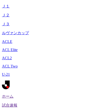
Ｊ１
Ｊ２
Ｊ３
ルヴァンカップ
ACLE
ACL Elite
ACL2
ACL Two
U-21
ホーム
試合速報