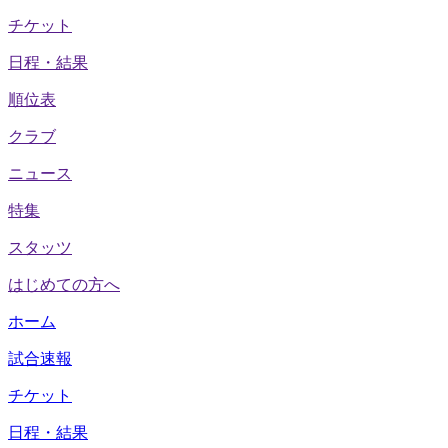
チケット
日程・結果
順位表
クラブ
ニュース
特集
スタッツ
はじめての方へ
ホーム
試合速報
チケット
日程・結果