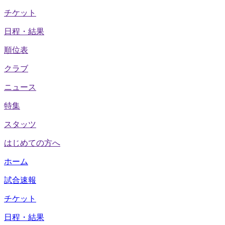
チケット
日程・結果
順位表
クラブ
ニュース
特集
スタッツ
はじめての方へ
ホーム
試合速報
チケット
日程・結果