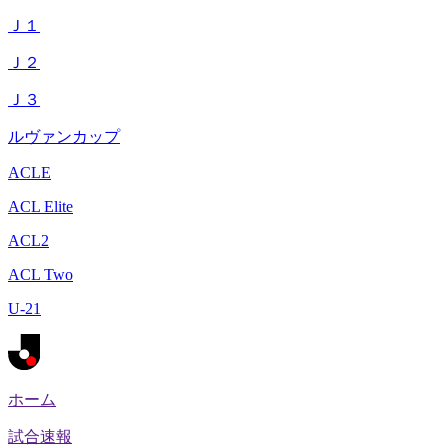
Ｊ１
Ｊ２
Ｊ３
ルヴァンカップ
ACLE
ACL Elite
ACL2
ACL Two
U-21
ホーム
試合速報