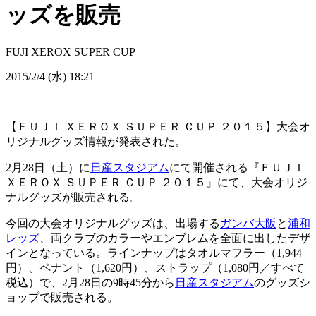
ッズを販売
FUJI XEROX SUPER CUP
2015/2/4 (水) 18:21
【ＦＵＪＩ ＸＥＲＯＸ ＳＵＰＥＲ ＣＵＰ ２０１５】大会オ
リジナルグッズ情報が発表された。
2月28日（土）に
日産スタジアム
にて開催される『ＦＵＪＩ
ＸＥＲＯＸ ＳＵＰＥＲ ＣＵＰ ２０１５』にて、大会オリジ
ナルグッズが販売される。
今回の大会オリジナルグッズは、出場する
ガンバ大阪
と
浦和
レッズ
、両クラブのカラーやエンブレムを全面に出したデザ
インとなっている。ラインナップはタオルマフラー（1,944
円）、ペナント（1,620円）、ストラップ（1,080円／すべて
税込）で、2月28日の9時45分から
日産スタジアム
のグッズシ
ョップで販売される。