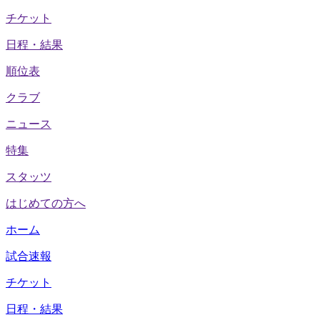
チケット
日程・結果
順位表
クラブ
ニュース
特集
スタッツ
はじめての方へ
ホーム
試合速報
チケット
日程・結果