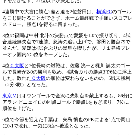
ドを活かせず、21位以下が決定した。
4連勝中で大宮に勝点2差と迫る2位磐田は、
横浜FC
のゴール
をこじ開けることができず、ホーム最終戦で手痛いスコアレ
スドロー。勝点1を得るに留まった。
3位の福岡は中村 北斗の決勝点で愛媛を1-0で振り切り、4試
合連続無失点で7連勝。怒涛の追い上げで、磐田と勝点79で
並んだ。愛媛は4試合ぶりの黒星を喫したが、Ｊ１昇格プレ
ーオフ圏内の5位をキープした。
4位
Ｃ大阪
と7位長崎の対戦は、佐藤 洸一と梶川 諒太のゴー
ルで長崎が2-0の勝利を収め、4試合ぶりの勝点3で6位に浮上
した。敗れた
Ｃ大阪
の順位は変わらないものの、5戦未勝利
（2分3敗）となった。
東京Ｖ
はオウンゴールで金沢に先制点を献上するも、86分に
アラン ピニェイロの同点ゴールで勝点1をもぎ取り、7位に
順位を上げた。
6位で今節を迎えた千葉は、矢島 慎也のPKによる1点で岡山
に0-1で敗れ、一気に8位へ後退となった。