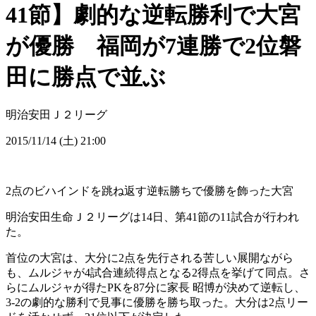
41節】劇的な逆転勝利で大宮
が優勝 福岡が7連勝で2位磐
田に勝点で並ぶ
明治安田Ｊ２リーグ
2015/11/14 (土) 21:00
2点のビハインドを跳ね返す逆転勝ちで優勝を飾った大宮
明治安田生命Ｊ２リーグは14日、第41節の11試合が行われ
た。
首位の大宮は、大分に2点を先行される苦しい展開ながら
も、ムルジャが4試合連続得点となる2得点を挙げて同点。さ
らにムルジャが得たPKを87分に家長 昭博が決めて逆転し、
3-2の劇的な勝利で見事に優勝を勝ち取った。大分は2点リー