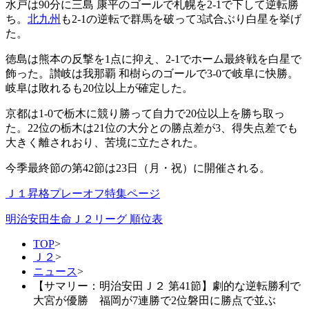
水戸は90分に三島 康平のゴールで札幌を2-1で下して逆転勝
ち。
北九州
も2-1の逆転で群馬を破って3試合ぶり白星を挙げ
た。
徳島は熊本の反撃を1点に抑え、2-1でホーム最終戦を白星で
飾った。讃岐は我那覇 和樹らのゴールで3-0で岐阜に快勝。
岐阜は敗れるも20位以上が確定した。
京都は1-0で栃木に競り勝って自力で20位以上を勝ち取っ
た。22位の栃木は21位の大分との勝点差が3、得失点差でも
大きく離されおり、苦境に立たされた。
今季最終節の第42節は23日（月・祝）に開催される。
Ｊ１昇格プレーオフ特集ページ
明治安田生命Ｊ２リーグ 順位表
TOP
>
Ｊ２
>
ニュース
>
【サマリー：明治安田Ｊ２ 第41節】劇的な逆転勝利で
大宮が優勝 福岡が7連勝で2位磐田に勝点で並ぶ