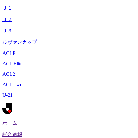
Ｊ１
Ｊ２
Ｊ３
ルヴァンカップ
ACLE
ACL Elite
ACL2
ACL Two
U-21
ホーム
試合速報