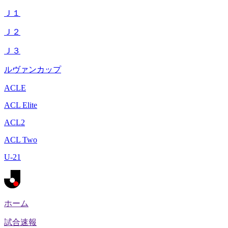
Ｊ１
Ｊ２
Ｊ３
ルヴァンカップ
ACLE
ACL Elite
ACL2
ACL Two
U-21
ホーム
試合速報