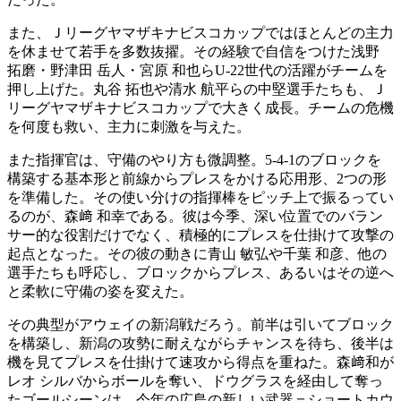
また、Ｊリーグヤマザキナビスコカップではほとんどの主力
を休ませて若手を多数抜擢。その経験で自信をつけた浅野
拓磨・野津田 岳人・宮原 和也らU-22世代の活躍がチームを
押し上げた。丸谷 拓也や清水 航平らの中堅選手たちも、Ｊ
リーグヤマザキナビスコカップで大きく成長。チームの危機
を何度も救い、主力に刺激を与えた。
また指揮官は、守備のやり方も微調整。5-4-1のブロックを
構築する基本形と前線からプレスをかける応用形、2つの形
を準備した。その使い分けの指揮棒をピッチ上で振るってい
るのが、森﨑 和幸である。彼は今季、深い位置でのバラン
サー的な役割だけでなく、積極的にプレスを仕掛けて攻撃の
起点となった。その彼の動きに青山 敏弘や千葉 和彦、他の
選手たちも呼応し、ブロックからプレス、あるいはその逆へ
と柔軟に守備の姿を変えた。
その典型がアウェイの新潟戦だろう。前半は引いてブロック
を構築し、新潟の攻勢に耐えながらチャンスを待ち、後半は
機を見てプレスを仕掛けて速攻から得点を重ねた。森﨑和が
レオ シルバからボールを奪い、ドウグラスを経由して奪っ
たゴールシーンは、今年の広島の新しい武器＝ショートカウ