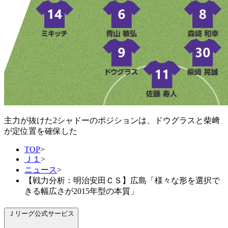
主力が抜けた2シャドーのポジションは、ドウグラスと柴﨑
が定位置を確保した
TOP
>
Ｊ１
>
ニュース
>
【戦力分析：明治安田ＣＳ】広島「様々な形を選択で
きる幅広さが2015年型の本質」
Ｊリーグ公式サービス