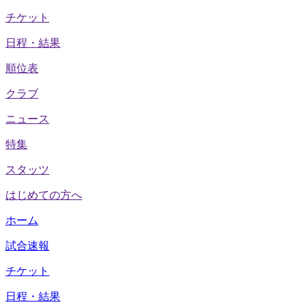
チケット
日程・結果
順位表
クラブ
ニュース
特集
スタッツ
はじめての方へ
ホーム
試合速報
チケット
日程・結果