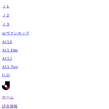
Ｊ１
Ｊ２
Ｊ３
ルヴァンカップ
ACLE
ACL Elite
ACL2
ACL Two
U-21
ホーム
試合速報