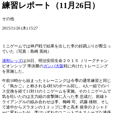
練習レポート（11月26日）
その他
2015/11/26 (木) 15:27
ミニゲームでは神戸戦で結果を出した李の好調ぶりが際立っ
ていた（写真：島崎 英純）
浦和レッズ
は26日、明治安田生命２０１５ Ｊリーグチャン
ピオンシップ 準決勝の
ガンバ大阪
戦に向けたトレーニング
を実施した。
午前10時から始まったトレーニングは今季の通常練習と同じ
く『鳥かご』と称される4対3のボール回し、4人一組でのパ
ス交換を経て11対11のミニゲームを実施。そのミニゲームで
気を吐いたのは主力組の攻撃陣に入った李 忠成だ。前線ト
ライアングルの組み合わせは李、梅崎 司、武藤 雄樹、そし
て途中からズラタンの１トップに李と高木 俊幸の２シャド
ーに変わったが、李はいずれのユニットでもスムーズな連係