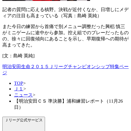
記者の質問に応える槙野。決戦が近付くなか、日増しにメデ
ィアの注目も高まっている（写真：島崎 英純）
また今日の練習から首痛で別メニュー調整だった興梠 慎三
がミニゲームに途中から参加。控え組でのプレーだったもの
の、徐々に回復傾向にあることを示し、早期復帰への期待が
高まってきた。
[文：島崎 英純]
明治安田生命２０１５Ｊリーグチャンピオンシップ特集ペー
ジ
TOP
>
Ｊ１
>
ニュース
>
【明治安田ＣＳ 準決勝】浦和練習レポート（11月26
日）
Ｊリーグ公式サービス