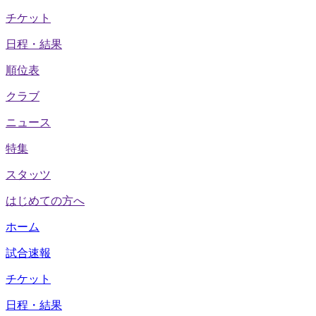
チケット
日程・結果
順位表
クラブ
ニュース
特集
スタッツ
はじめての方へ
ホーム
試合速報
チケット
日程・結果