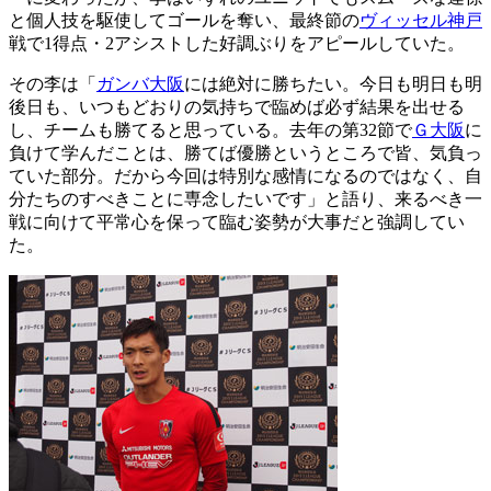
と個人技を駆使してゴールを奪い、最終節の
ヴィッセル神戸
戦で1得点・2アシストした好調ぶりをアピールしていた。
その李は「
ガンバ大阪
には絶対に勝ちたい。今日も明日も明
後日も、いつもどおりの気持ちで臨めば必ず結果を出せる
し、チームも勝てると思っている。去年の第32節で
Ｇ大阪
に
負けて学んだことは、勝てば優勝というところで皆、気負っ
ていた部分。だから今回は特別な感情になるのではなく、自
分たちのすべきことに専念したいです」と語り、来るべき一
戦に向けて平常心を保って臨む姿勢が大事だと強調してい
た。