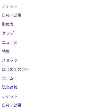
チケット
日程・結果
順位表
クラブ
ニュース
特集
スタッツ
はじめての方へ
ホーム
試合速報
チケット
日程・結果