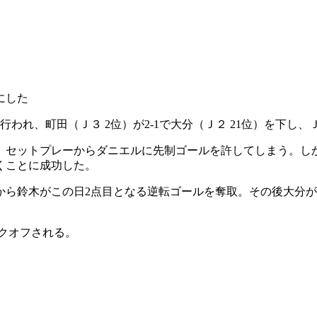
にした
われ、町田（Ｊ３ 2位）が2-1で大分（Ｊ２ 21位）を下し
、セットプレーからダニエルに先制ゴールを許してしまう。しか
くことに成功した。
から鈴木がこの日2点目となる逆転ゴールを奪取。その後大分
ックオフされる。