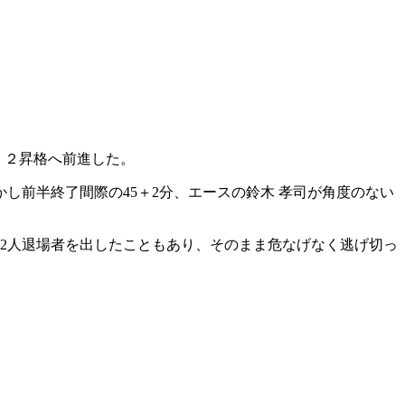
、Ｊ２昇格へ前進した。
し前半終了間際の45＋2分、エースの鈴木 孝司が角度のない
が2人退場者を出したこともあり、そのまま危なげなく逃げ切っ