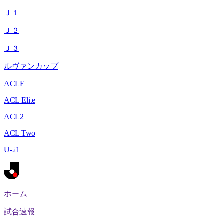
Ｊ１
Ｊ２
Ｊ３
ルヴァンカップ
ACLE
ACL Elite
ACL2
ACL Two
U-21
ホーム
試合速報