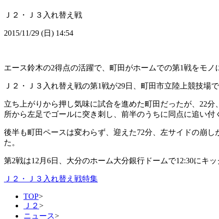
Ｊ２・Ｊ３入れ替え戦
2015/11/29 (日) 14:54
エース鈴木の2得点の活躍で、町田がホームでの第1戦をモノ
Ｊ２・Ｊ３入れ替え戦の第1戦が29日、町田市立陸上競技場で行
立ち上がりから押し気味に試合を進めた町田だったが、22分
所から左足でゴールに突き刺し、前半のうちに同点に追い付
後半も町田ペースは変わらず、迎えた72分、左サイドの崩し
た。
第2戦は12月6日、大分のホーム大分銀行ドームで12:30にキ
Ｊ２・Ｊ３入れ替え戦特集
TOP
>
Ｊ２
>
ニュース
>