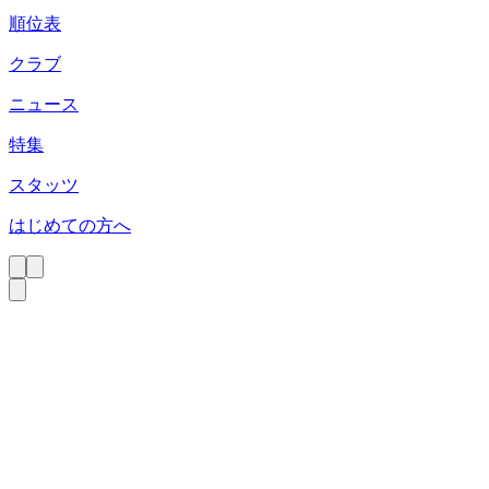
順位表
クラブ
ニュース
特集
スタッツ
はじめての方へ