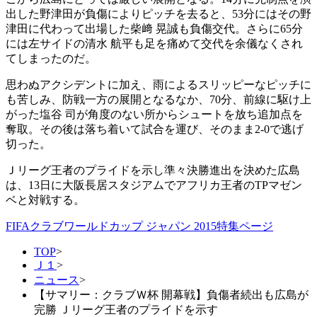
出した野津田が負傷によりピッチを去ると、53分にはその野
津田に代わって出場した柴﨑 晃誠も負傷交代。さらに65分
には左サイドの清水 航平も足を痛めて交代を余儀なくされ
てしまったのだ。
思わぬアクシデントに加え、雨によるスリッピーなピッチに
も苦しみ、防戦一方の展開となるなか、70分、前線に駆け上
がった塩谷 司が角度のない所からシュートを放ち追加点を
奪取。その後は落ち着いて試合を運び、そのまま2-0で逃げ
切った。
Ｊリーグ王者のプライドを示し準々決勝進出を決めた広島
は、13日に大阪長居スタジアムでアフリカ王者のTPマゼン
ベと対戦する。
FIFAクラブワールドカップ ジャパン 2015特集ページ
TOP
>
Ｊ１
>
ニュース
>
【サマリー：クラブＷ杯 開幕戦】負傷者続出も広島が
完勝 Ｊリーグ王者のプライドを示す