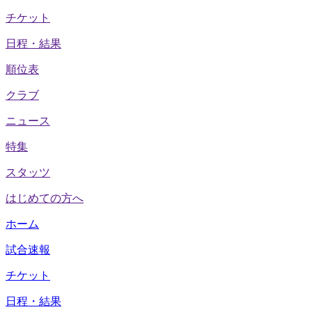
チケット
日程・結果
順位表
クラブ
ニュース
特集
スタッツ
はじめての方へ
ホーム
試合速報
チケット
日程・結果