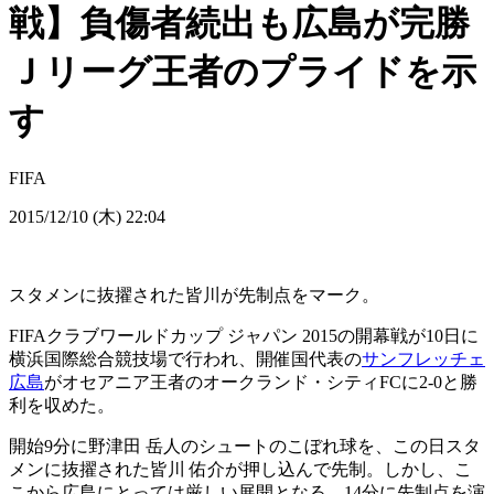
戦】負傷者続出も広島が完勝
Ｊリーグ王者のプライドを示
す
FIFA
2015/12/10 (木) 22:04
スタメンに抜擢された皆川が先制点をマーク。
FIFAクラブワールドカップ ジャパン 2015の開幕戦が10日に
横浜国際総合競技場で行われ、開催国代表の
サンフレッチェ
広島
がオセアニア王者のオークランド・シティFCに2-0と勝
利を収めた。
開始9分に野津田 岳人のシュートのこぼれ球を、この日スタ
メンに抜擢された皆川 佑介が押し込んで先制。しかし、こ
こから広島にとっては厳しい展開となる。14分に先制点を演