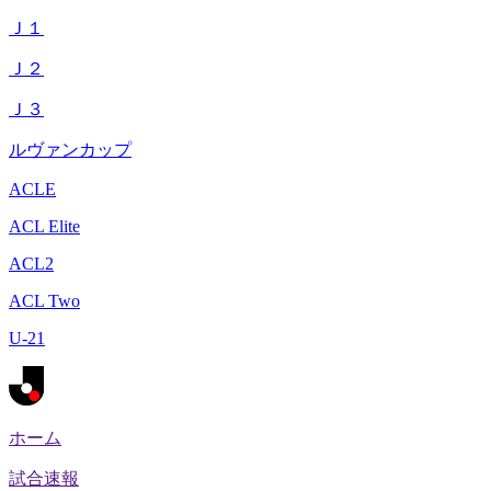
Ｊ１
Ｊ２
Ｊ３
ルヴァンカップ
ACLE
ACL Elite
ACL2
ACL Two
U-21
ホーム
試合速報