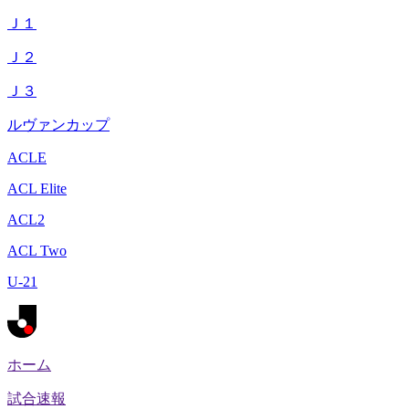
Ｊ１
Ｊ２
Ｊ３
ルヴァンカップ
ACLE
ACL Elite
ACL2
ACL Two
U-21
ホーム
試合速報