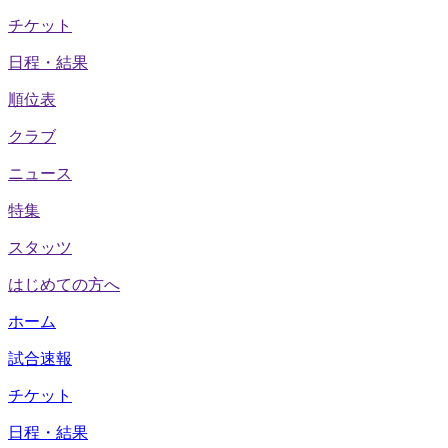
チケット
日程・結果
順位表
クラブ
ニュース
特集
スタッツ
はじめての方へ
ホーム
試合速報
チケット
日程・結果