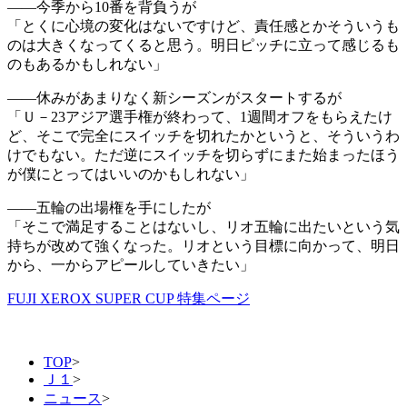
――今季から10番を背負うが
「とくに心境の変化はないですけど、責任感とかそういうも
のは大きくなってくると思う。明日ピッチに立って感じるも
のもあるかもしれない」
――休みがあまりなく新シーズンがスタートするが
「Ｕ－23アジア選手権が終わって、1週間オフをもらえたけ
ど、そこで完全にスイッチを切れたかというと、そういうわ
けでもない。ただ逆にスイッチを切らずにまた始まったほう
が僕にとってはいいのかもしれない」
――五輪の出場権を手にしたが
「そこで満足することはないし、リオ五輪に出たいという気
持ちが改めて強くなった。リオという目標に向かって、明日
から、一からアピールしていきたい」
FUJI XEROX SUPER CUP 特集ページ
TOP
>
Ｊ１
>
ニュース
>