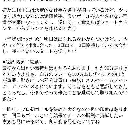
確かに相手には決定的な仕事を選手が揃っているけど、やっ
ぱり起点になるのは遠藤選手。良いボールを入れさせない守
備が大事になってくるし、逆にそこで奪えればショートカウ
ンターからチャンスを作れると思う
（怪我明けのため）明日は出られるかわからないけど、こう
やって何とか間に合った。3回出て、3回優勝している大会だ
し、勝ってよいスタートを切りたい
■浅野 拓磨（広島）
最初から出たい気持ちはもちろんあります。ただ90分走りき
るというよりも、自分のプレーを100％出し切ることのほう
が重要。動き出しの部分は青山（敏弘）さんやチームメイト
に、アドバイスされています。そこはもともと意識してきた
ところだし、今までやって来たことを継続して取り組んでい
きたい
一昨年、プロ初ゴールを決めた大会なので良い印象はありま
す。明日もゴールという結果でチームの勝利に貢献したい。
家族も見に来るので、良い姿を見せたいですね