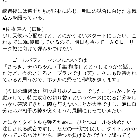
練習後には選手たちが取材に応じ、明日の試合に向けた意気
込みを語っている。
■佐藤 寿人（広島）
少し天候が心配だけと、とにかくよいスタートにしたい。こ
れまでに3回優勝しているので、明日も勝って、ＡＣＬ、リ
ーグ戦に向けて弾みをつけたい
――ゴールパフォーマンスについては
「さっき、チバちゃん（千葉 和彦）とどうしようかと話し
たけど、今のところノープランです（笑）。そこも期待され
ていると思うので、ホテルに帰って作戦を練ります」
（今日の練習は）普段通りのメニューでした。しっかり体を
動かして、特に攻守の切り替えというベースになる部分をし
っかり確認できた。隙を与えないことが大事ですし、逆に自
分たちが相手の隙を突くような展開にもっていきたい
とにかくタイトルを獲るために、ひとつゴールを決めたい。
注目される試合ですし、ただの一戦ではない。タイトルがか
かっているわけだから、勝つか負けるかでだいぶ違ってく