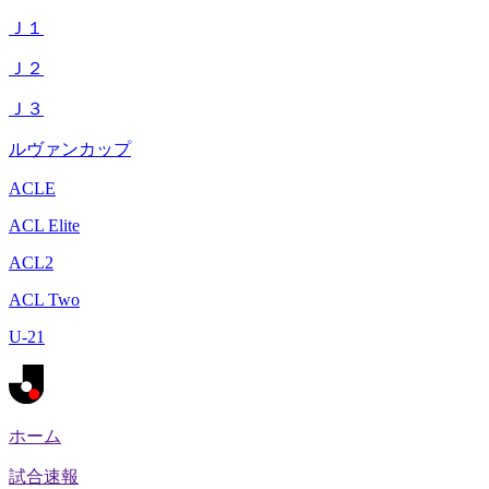
Ｊ１
Ｊ２
Ｊ３
ルヴァンカップ
ACLE
ACL Elite
ACL2
ACL Two
U-21
ホーム
試合速報