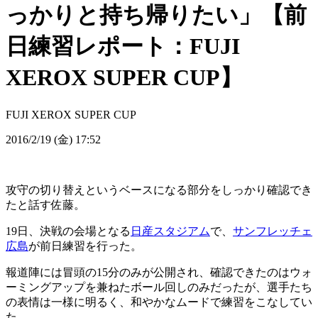
っかりと持ち帰りたい」【前
日練習レポート：FUJI
XEROX SUPER CUP】
FUJI XEROX SUPER CUP
2016/2/19 (金) 17:52
攻守の切り替えというベースになる部分をしっかり確認でき
たと話す佐藤。
19日、決戦の会場となる
日産スタジアム
で、
サンフレッチェ
広島
が前日練習を行った。
報道陣には冒頭の15分のみが公開され、確認できたのはウォ
ーミングアップを兼ねたボール回しのみだったが、選手たち
の表情は一様に明るく、和やかなムードで練習をこなしてい
た。