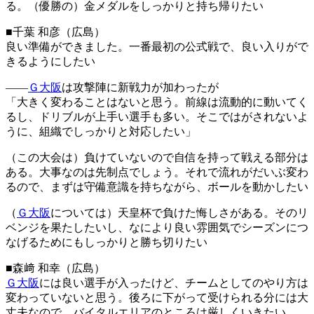
る。（優勝の）金メダルをしっかりと持ち帰りたい
■千葉 和彦（広島）
良い準備ができました。一番最初の公式戦で、良い入りがで
きるようにしたい
――
Ｇ大阪
は攻撃陣に新戦力が加わったが
「大きく変わることはないと思う。前線は流動的に動いてく
るし、ドリブルが上手い選手も多い。そこではがされないよ
うに、組織でしっかりと対応したい」
（この大会は）負けていないので自信を持って戦える部分は
ある。大事なのは先制点でしょう。それで流れがだいぶ変わ
るので、まずは守備意識を持ちながら、ボールを動かしたい
（
Ｇ大阪
については）天皇杯で負けた悔しさがある。そのリ
ベンジを果たしたいし、なにより良い雰囲気でシーズンにつ
なげるためにもしっかりと勝ち切りたい
■森﨑 和幸（広島）
Ｇ大阪
には良い選手が入ったけど、チームとしてのやり方は
変わっていないと思う。後ろに下がって受けられる分には大
丈夫なので、バイタルエリアのところは厳しくいきたい