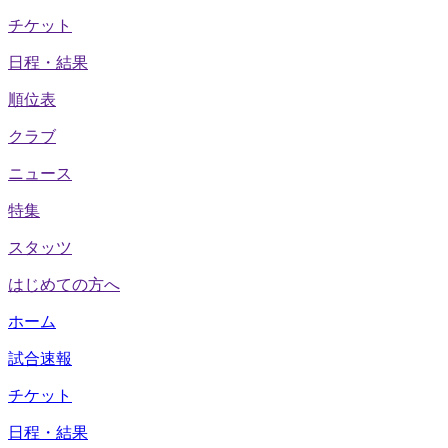
チケット
日程・結果
順位表
クラブ
ニュース
特集
スタッツ
はじめての方へ
ホーム
試合速報
チケット
日程・結果