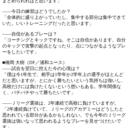
まとめられればと思います」
――今日の練習はどうでしたか？
「全体的に盛り上がっていたし、集中する部分は集中できて
いた。いいトレーニングだったと思います」
――自信があるプレーは？
「コーチングとキックですね。そこは自信があります。自分
のキックで攻撃の起点となったり、点につながるようなプレ
ーをしたいです」
■橋岡 大樹（DF／浦和ユース）
――試合を翌日に控えた今の心境は？
「僕は今1年生で、相手は1学年か2学年上の選手がほとんど
だと思いますが、とにかく勝ちたいという気持ちは強いし、
高校だけには負けたくないという想いもある。学年関係な
く、バチバチやって勝ちたいです」
――Ｊリーグ選抜は、2年連続で高校に負けていますが。
「2年連続負けていて、Ｊリーグのアカデミーはどうしたと
思われている部分があるかもしれない。でも今年のＪリーグ
選抜は強いなって思われるようなプレーを見せつけたいで
す」