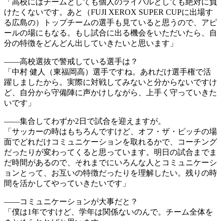
「高校にはチームとしても個人のライバルとしても絶対に負
けたくないです。あと（FUJI XEROX SUPER CUPに出場す
る広島の）トップチームの選手も見ていると思うので、アピ
ールの場にもなる。もし試合に出る機会をいただいたら、自
分の特徴をどんどん出していきたいと思います」
――高校選抜で警戒している選手は？
「中村 健人（東福岡高）選手ですね。あれだけ選手権で活
躍しましたから。実際に対戦してみないと分からないですけ
ど、自分から守備陣に声かけしながら、上手く守っていきた
いです」
――集合してわずか2日で試合を迎えますが。
「サッカーの時はもちろんですけど、オフ・ザ・ピッチの場
面でどれだけコミュニケーションを取れるかで、コーチング
だったりが変わってくると思っています。明日の試合までま
だ時間があるので、それまでにいろんな人とコミュニケーシ
ョンとって、お互いの特徴だったりを理解したい。残りの時
間を活かしてやっていきたいです」
――コミュニケーションが大事だと？
「僕は1年ですけど、学年は関係ないのんで。チーム全体を