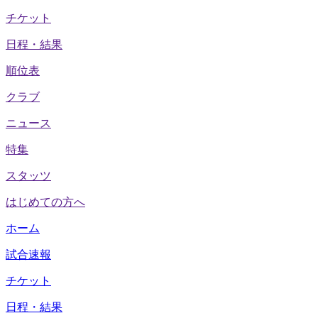
チケット
日程・結果
順位表
クラブ
ニュース
特集
スタッツ
はじめての方へ
ホーム
試合速報
チケット
日程・結果