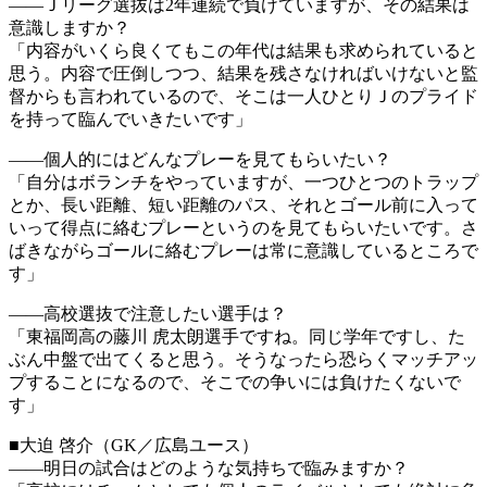
――Ｊリーグ選抜は2年連続で負けていますが、その結果は
意識しますか？
「内容がいくら良くてもこの年代は結果も求められていると
思う。内容で圧倒しつつ、結果を残さなければいけないと監
督からも言われているので、そこは一人ひとりＪのプライド
を持って臨んでいきたいです」
――個人的にはどんなプレーを見てもらいたい？
「自分はボランチをやっていますが、一つひとつのトラップ
とか、長い距離、短い距離のパス、それとゴール前に入って
いって得点に絡むプレーというのを見てもらいたいです。さ
ばきながらゴールに絡むプレーは常に意識しているところで
す」
――高校選抜で注意したい選手は？
「東福岡高の藤川 虎太朗選手ですね。同じ学年ですし、た
ぶん中盤で出てくると思う。そうなったら恐らくマッチアッ
プすることになるので、そこでの争いには負けたくないで
す」
■大迫 啓介（GK／広島ユース）
――明日の試合はどのような気持ちで臨みますか？