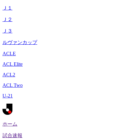
Ｊ１
Ｊ２
Ｊ３
ルヴァンカップ
ACLE
ACL Elite
ACL2
ACL Two
U-21
ホーム
試合速報