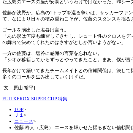
た広島のエースの座が安泰というわけではなかった。昨シー
佐藤か浅野か。広島の1トップを巡る争いは、サッカーファ
て、なにより日々の積み重ねこそが、佐藤のスタンスを揺る
ゴールを演出した塩谷は言う。
「あの形は何度も練習してきたし、シュート性のクロスをデ
の舞台で決めてくれたのはさすがとしか言いようがない」
一方の佐藤は、塩谷に感謝の言葉を忘れない。
「シオが移籍してからずっとやってきたこと。まあ、僕が言
長年かけて築いてきたチームメイトとの信頼関係は、決して
多くのゴールを生み出していくはずだ。
[文：原山 裕平]
FUJI XEROX SUPER CUP 特集
TOP
>
Ｊ１
>
ニュース
>
佐藤 寿人（広島） エースを輝かせた揺るぎない信頼関係【ク