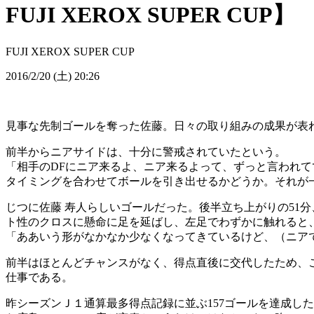
FUJI XEROX SUPER CUP】
FUJI XEROX SUPER CUP
2016/2/20 (土) 20:26
見事な先制ゴールを奪った佐藤。日々の取り組みの成果が表
前半からニアサイドは、十分に警戒されていたという。
「相手のDFにニア来るよ、ニア来るよって、ずっと言われ
タイミングを合わせてボールを引き出せるかどうか。それが
じつに佐藤 寿人らしいゴールだった。後半立ち上がりの51
ト性のクロスに懸命に足を延ばし、左足でわずかに触れると
「ああいう形がなかなか少なくなってきているけど、（ニア
前半はほとんどチャンスがなく、得点直後に交代したため、
仕事である。
昨シーズンＪ１通算最多得点記録に並ぶ157ゴールを達成し