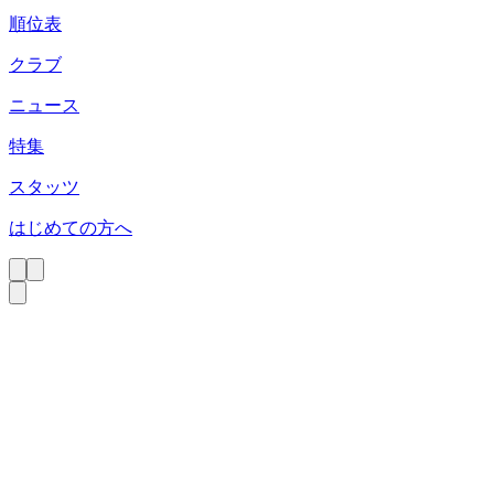
順位表
クラブ
ニュース
特集
スタッツ
はじめての方へ