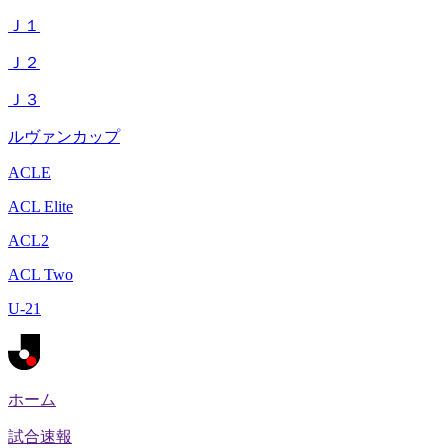
Ｊ１
Ｊ２
Ｊ３
ルヴァンカップ
ACLE
ACL Elite
ACL2
ACL Two
U-21
ホーム
試合速報