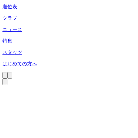
順位表
クラブ
ニュース
特集
スタッツ
はじめての方へ