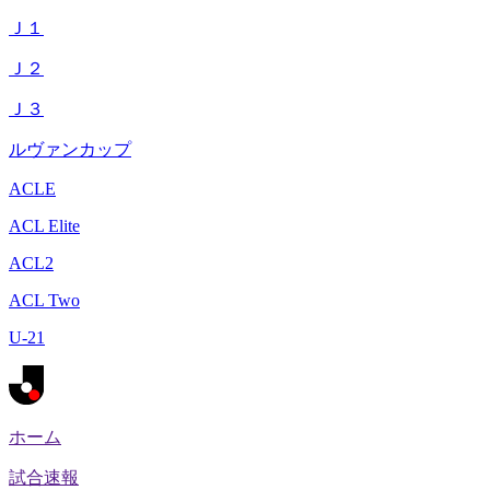
Ｊ１
Ｊ２
Ｊ３
ルヴァンカップ
ACLE
ACL Elite
ACL2
ACL Two
U-21
ホーム
試合速報