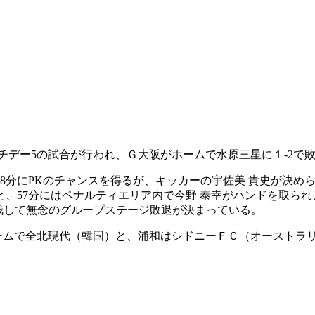
ッチデー5の試合が行われ、Ｇ大阪がホームで水原三星に１-2で
8分にPKのチャンスを得るが、キッカーの宇佐美 貴史が決め
、57分にはペナルティエリア内で今野 泰幸がハンドを取られ
を残して無念のグループステージ敗退が決まっている。
ームで全北現代（韓国）と、浦和はシドニーＦＣ（オーストラ