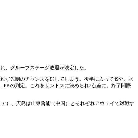
敗れ、グループステージ敗退が決定した。
られず先制のチャンスを逃してしまう。後半に入って49分、水
、PKの判定。これをサントスに決められ2点差に。終了間際
リア）、広島は山東魯能（中国）と
それぞれ
アウェイで対戦す