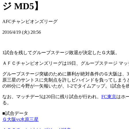
ジ MD5】
AFCチャンピオンズリーグ
2016/4/19 (火) 20:56
1試合を残してグループステージ敗退が決定したＧ大阪。
ＡＦＣチャンピオンズリーグは19日、グループステージ マ
グループステージ突破のために勝利が絶対条件のＧ大阪は、3
原三星のサントスに先制点を許しビハインドを負ってしまうと
の89分に今野が一矢報いたが、1-2でタイムアップ。1試合
なお、マッチデー5は20日に残り試合が行われ、
FC東京
はホ
る。
■試合データ
Ｇ大阪vs水原三星