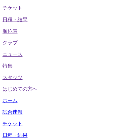
チケット
日程・結果
順位表
クラブ
ニュース
特集
スタッツ
はじめての方へ
ホーム
試合速報
チケット
日程・結果