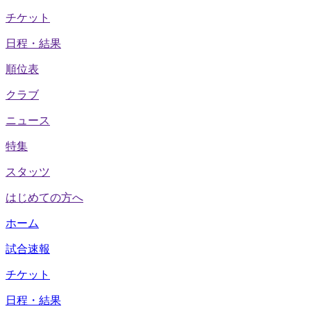
チケット
日程・結果
順位表
クラブ
ニュース
特集
スタッツ
はじめての方へ
ホーム
試合速報
チケット
日程・結果