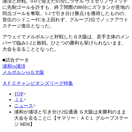
浦項と対戦。0-0で迎えた65分にラザル ヴェセリノヴィッチ
に先制ゴールを許すも、終了間際の88分にズラタンが意地の
同点ゴールを奪取。1-1で引き分け勝点1を獲得したものの、
首位のシドニーFCを上回れず、グループ2位でノックアウト
ステージ進出となった。
アウェイでメルボルンと対戦したＧ大阪は、若手主体のメン
バーで臨み1-2と敗戦。ひとつの勝利も挙げられないまま、
大会を去ることとなった。
■試合データ
浦和vs浦項
メルボルンvsＧ大阪
ＡＦＣチャンピオンズリーグ特集
TOP
>
Ｊ１
>
ニュース
>
浦和が浦項と引き分け2位通過 Ｇ大阪は未勝利のまま
大会を去ることに【サマリー：ＡＣＬ グループステー
ジ MD6】