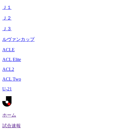
Ｊ１
Ｊ２
Ｊ３
ルヴァンカップ
ACLE
ACL Elite
ACL2
ACL Two
U-21
ホーム
試合速報