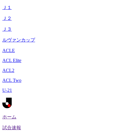
Ｊ１
Ｊ２
Ｊ３
ルヴァンカップ
ACLE
ACL Elite
ACL2
ACL Two
U-21
ホーム
試合速報