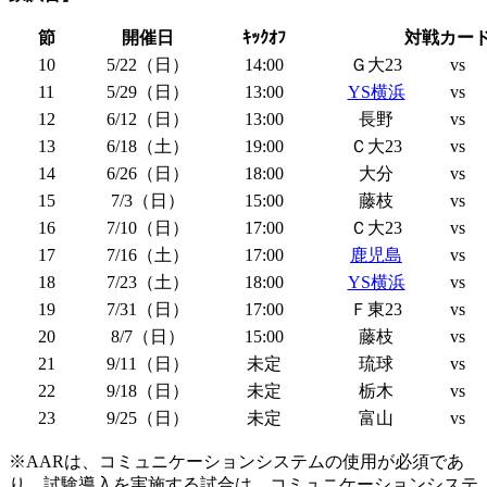
節
開催日
ｷｯｸｵﾌ
対戦カー
10
5/22（日）
14:00
Ｇ大23
vs
11
5/29（日）
13:00
YS横浜
vs
12
6/12（日）
13:00
長野
vs
13
6/18（土）
19:00
Ｃ大23
vs
14
6/26（日）
18:00
大分
vs
15
7/3（日）
15:00
藤枝
vs
16
7/10（日）
17:00
Ｃ大23
vs
17
7/16（土）
17:00
鹿児島
vs
18
7/23（土）
18:00
YS横浜
vs
19
7/31（日）
17:00
Ｆ東23
vs
20
8/7（日）
15:00
藤枝
vs
21
9/11（日）
未定
琉球
vs
22
9/18（日）
未定
栃木
vs
23
9/25（日）
未定
富山
vs
※AARは、コミュニケーションシステムの使用が必須であ
り、試験導入を実施する試合は、コミュニケーションシステ