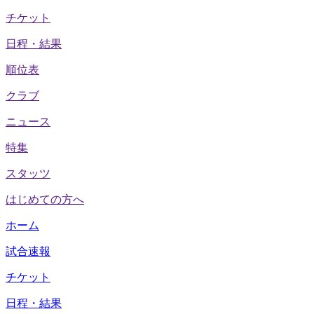
チケット
日程・結果
順位表
クラブ
ニュース
特集
スタッツ
はじめての方へ
ホーム
試合速報
チケット
日程・結果