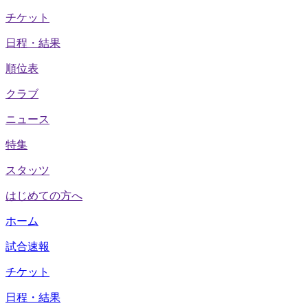
チケット
日程・結果
順位表
クラブ
ニュース
特集
スタッツ
はじめての方へ
ホーム
試合速報
チケット
日程・結果