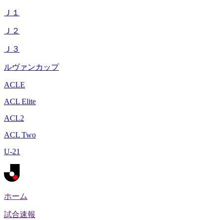
Ｊ１
Ｊ２
Ｊ３
ルヴァンカップ
ACLE
ACL Elite
ACL2
ACL Two
U-21
ホーム
試合速報