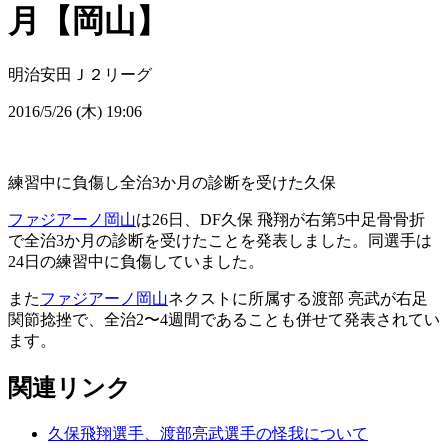
月【岡山】
明治安田Ｊ２リーグ
2016/5/26 (木) 19:06
練習中に負傷し全治3か月の診断を受けた久保
ファジアーノ岡山
は26日、DF久保 飛翔が右第5中足骨骨折
で全治3か月の診断を受けたことを発表しました。同選手は
24日の練習中に負傷していました。
また
ファジアーノ岡山
ネクストに所属する渡部 亮武が右足
関節捻挫で、全治2〜4週間であることも併せて発表されてい
ます。
関連リンク
久保飛翔選手、渡部亮武選手の怪我について