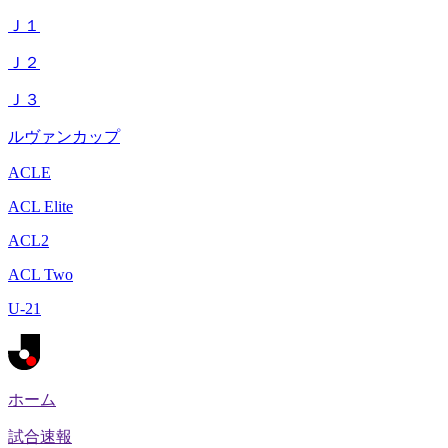
Ｊ１
Ｊ２
Ｊ３
ルヴァンカップ
ACLE
ACL Elite
ACL2
ACL Two
U-21
ホーム
試合速報