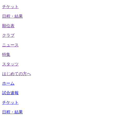
チケット
日程・結果
順位表
クラブ
ニュース
特集
スタッツ
はじめての方へ
ホーム
試合速報
チケット
日程・結果