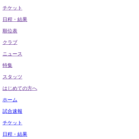
チケット
日程・結果
順位表
クラブ
ニュース
特集
スタッツ
はじめての方へ
ホーム
試合速報
チケット
日程・結果