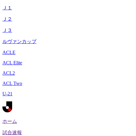
Ｊ１
Ｊ２
Ｊ３
ルヴァンカップ
ACLE
ACL Elite
ACL2
ACL Two
U-21
ホーム
試合速報