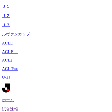
Ｊ１
Ｊ２
Ｊ３
ルヴァンカップ
ACLE
ACL Elite
ACL2
ACL Two
U-21
ホーム
試合速報