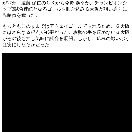
が27分。遠藤 保仁のＣＫから今野 泰幸が、チャンピオンシ
ップ3試合連続となるゴールを叩き込みＧ大阪が狙い通りに
先制点を奪った。
もっともこのままではアウェイゴールで敗れるため、Ｇ大阪
にはさらなる得点が必要だった。攻勢の手を緩めないＧ大阪
がその後も押し気味に試合を展開。しかし、広島の戦いぶり
は実にしたたかだった。