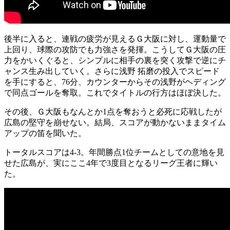
後半に入ると、連戦の疲労が見えるＧ大阪に対し、運動量で
上回り、球際の攻防でも力強さを発揮。こうしてＧ大阪の圧
力をかいくぐると、シンプルに相手の裏を突く攻撃で逆にチ
ャンス生み出していく。さらに浅野 拓磨の投入でスピード
を手にすると、76分、カウンターからその浅野がヘディング
で同点ゴールを奪取。これでタイトルの行方はほぼ決した。
その後、Ｇ大阪もなんとか1点を奪おうと必死に応戦したが
広島の堅守を崩せない。結局、スコアが動かないままタイム
アップの笛を聞いた。
トータルスコアは4-3。年間勝点1位チームとしての意地を見
せた広島が、実にここ4年で3度目となるリーグ王者に輝い
た。