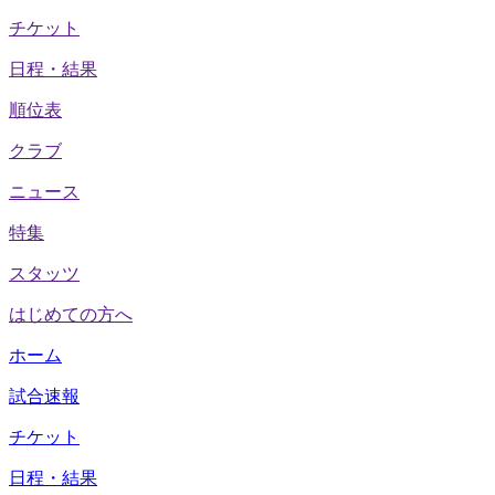
チケット
日程・結果
順位表
クラブ
ニュース
特集
スタッツ
はじめての方へ
ホーム
試合速報
チケット
日程・結果