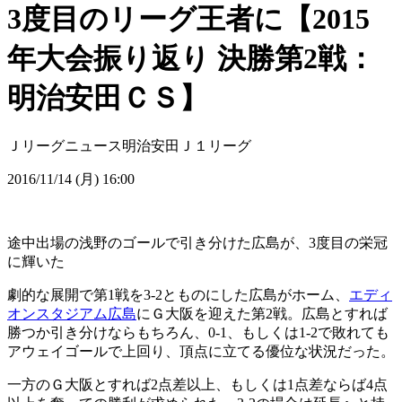
3度目のリーグ王者に【2015
年大会振り返り 決勝第2戦：
明治安田ＣＳ】
Ｊリーグニュース
明治安田Ｊ１リーグ
2016/11/14 (月) 16:00
途中出場の浅野のゴールで引き分けた広島が、3度目の栄冠
に輝いた
劇的な展開で第1戦を3-2とものにした広島がホーム、
エディ
オンスタジアム広島
にＧ大阪を迎えた第2戦。広島とすれば
勝つか引き分けならもちろん、0-1、もしくは1-2で敗れても
アウェイゴールで上回り、頂点に立てる優位な状況だった。
一方のＧ大阪とすれば2点差以上、もしくは1点差ならば4点