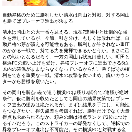
自動昇格のために勝利したい清水は岡山と対戦。対する岡山
も勝てばプレーオフ進出が決まる
清水は岡山との大一番を迎える。現在7連勝中と圧倒的な強
さを示しているが、今節、引き分け、もしくは敗れれば、自
動昇格の芽が潰える可能性もある。勝利しか許されない重圧
のかかる一戦で、持てる力を発揮できるかどうか。まさに己
との戦いとなるだろう。一方の岡山も状況は苦しい。町田と
横浜FCの追い上げを受け、昇格プレーオフに進出できる6位
以内の確保がままならなくなっているからだ。勝てばその権
利をできる重要な一戦。清水の攻撃を食い止め、鋭いカウン
ターから勝機を窺いたい。
その岡山を勝点6差で追う横浜FCは残り2試合で2連勝が絶対
条件。仮に勝利を収めたとしても岡山の結果次第ではプレー
オフ進出の望みは絶たれるが、まずは結果を手にし、可能性
をつなぎたい。得失点差を考慮すれば、勝利だけでなく大量
得点も求められるなか、頼みの綱は得点ランクで2位につけ
るイバだろう。このストライカーの爆発なくして、逆転での
昇格プレーオフ進出は不可能だ。その横浜FCと対戦する金