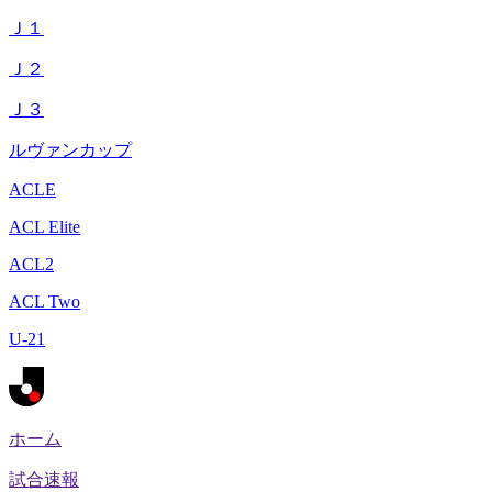
Ｊ１
Ｊ２
Ｊ３
ルヴァンカップ
ACLE
ACL Elite
ACL2
ACL Two
U-21
ホーム
試合速報