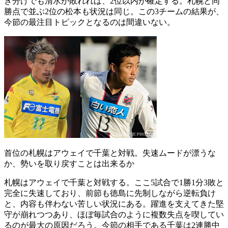
き分けでも清水が敗れれば、2位以内が確定する。札幌と同
勝点で並ぶ2位の松本も状況は同じ。この3チームの結果が、
今節の最注目トピックとなるのは間違いない。
首位の札幌はアウェイで千葉と対戦。失速ムードが漂うな
か、勢いを取り戻すことは出来るか
札幌はアウェイで千葉と対戦する。ここ5試合で1勝1分3敗と
完全に失速しており、前節も徳島に先制しながら逆転負け
と、内容も伴わない苦しい状況にある。躍進を支えてきた堅
守が崩れつつあり、ほぼ毎試合のように複数失点を喫してい
るのが最大の原因だろう。今節の相手である千葉は2連勝中