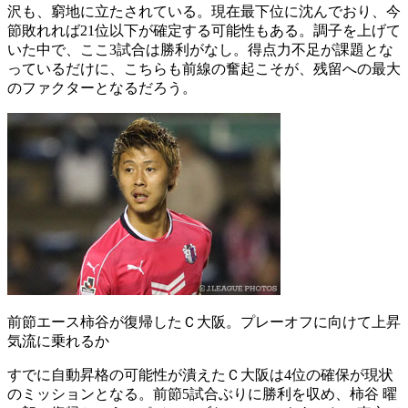
沢も、窮地に立たされている。現在最下位に沈んでおり、今
節敗れれば21位以下が確定する可能性もある。調子を上げて
いた中で、ここ3試合は勝利がなし。得点力不足が課題とな
っているだけに、こちらも前線の奮起こそが、残留への最大
のファクターとなるだろう。
前節エース柿谷が復帰したＣ大阪。プレーオフに向けて上昇
気流に乗れるか
すでに自動昇格の可能性が潰えたＣ大阪は4位の確保が現状
のミッションとなる。前節5試合ぶりに勝利を収め、柿谷 曜