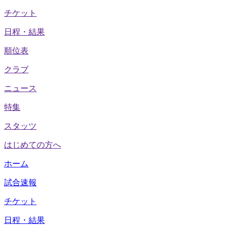
チケット
日程・結果
順位表
クラブ
ニュース
特集
スタッツ
はじめての方へ
ホーム
試合速報
チケット
日程・結果