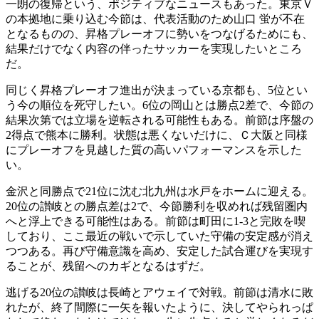
一朗の復帰という、ポジティブなニュースもあった。東京Ｖ
の本拠地に乗り込む今節は、代表活動のため山口 蛍が不在
となるものの、昇格プレーオフに勢いをつなげるためにも、
結果だけでなく内容の伴ったサッカーを実現したいところ
だ。
同じく昇格プレーオフ進出が決まっている京都も、5位とい
う今の順位を死守したい。6位の岡山とは勝点2差で、今節の
結果次第では立場を逆転される可能性もある。前節は序盤の
2得点で熊本に勝利。状態は悪くないだけに、Ｃ大阪と同様
にプレーオフを見越した質の高いパフォーマンスを示した
い。
金沢と同勝点で21位に沈む北九州は水戸をホームに迎える。
20位の讃岐との勝点差は2で、今節勝利を収めれば残留圏内
へと浮上できる可能性はある。前節は町田に1-3と完敗を喫
しており、ここ最近の戦いで示していた守備の安定感が消え
つつある。再び守備意識を高め、安定した試合運びを実現す
ることが、残留へのカギとなるはずだ。
逃げる20位の讃岐は長崎とアウェイで対戦。前節は清水に敗
れたが、終了間際に一矢を報いたように、決してやられっぱ