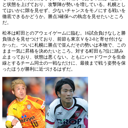
と状態を上げており、攻撃陣が勢いを増している。札幌とし
てはいかに隙を見せず、少ないチャンスをモノにする戦いを
徹底できるかどうか。勝点3確保への執念を見せたいところ
だ。
松本は町田とのアウェイゲームに臨む。16試合負けなしと勝
負強さを見せつけており、前節も東京Ｖを2-0と寄せ付けな
かった。ついに札幌に勝点で並んだその勢いは本物で、この
まま一気に昇格を決めたいところ。対する町田も7位に踏み
止まっており、状態は悪くない。ともにハードワークを生命
線とするチーム同士の一戦なだけに、最後まで戦う姿勢を保
ったほうが勝利に近づけるはずだ。