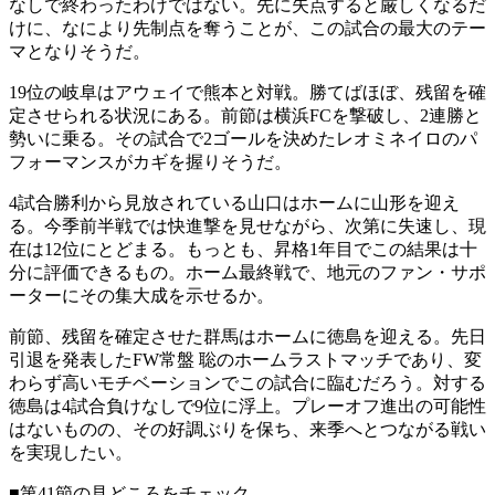
なしで終わったわけではない。先に失点すると厳しくなるだ
けに、なにより先制点を奪うことが、この試合の最大のテー
マとなりそうだ。
19位の岐阜はアウェイで熊本と対戦。勝てばほぼ、残留を確
定させられる状況にある。前節は横浜FCを撃破し、2連勝と
勢いに乗る。その試合で2ゴールを決めたレオミネイロのパ
フォーマンスがカギを握りそうだ。
4試合勝利から見放されている山口はホームに山形を迎え
る。今季前半戦では快進撃を見せながら、次第に失速し、現
在は12位にとどまる。もっとも、昇格1年目でこの結果は十
分に評価できるもの。ホーム最終戦で、地元のファン・サポ
ーターにその集大成を示せるか。
前節、残留を確定させた群馬はホームに徳島を迎える。先日
引退を発表したFW常盤 聡のホームラストマッチであり、変
わらず高いモチベーションでこの試合に臨むだろう。対する
徳島は4試合負けなしで9位に浮上。プレーオフ進出の可能性
はないものの、その好調ぶりを保ち、来季へとつながる戦い
を実現したい。
■第41節の見どころをチェック