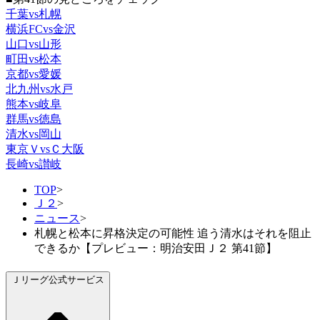
千葉vs札幌
横浜FCvs金沢
山口vs山形
町田vs松本
京都vs愛媛
北九州vs水戸
熊本vs岐阜
群馬vs徳島
清水vs岡山
東京ＶvsＣ大阪
長崎vs讃岐
TOP
>
Ｊ２
>
ニュース
>
札幌と松本に昇格決定の可能性 追う清水はそれを阻止
できるか【プレビュー：明治安田Ｊ２ 第41節】
Ｊリーグ公式サービス