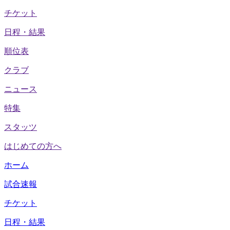
チケット
日程・結果
順位表
クラブ
ニュース
特集
スタッツ
はじめての方へ
ホーム
試合速報
チケット
日程・結果