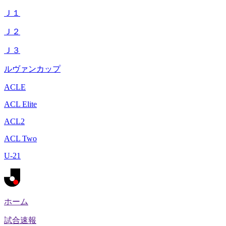
Ｊ１
Ｊ２
Ｊ３
ルヴァンカップ
ACLE
ACL Elite
ACL2
ACL Two
U-21
ホーム
試合速報