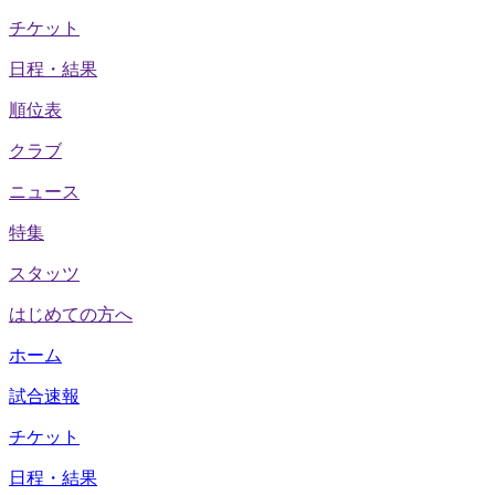
チケット
日程・結果
順位表
クラブ
ニュース
特集
スタッツ
はじめての方へ
ホーム
試合速報
チケット
日程・結果