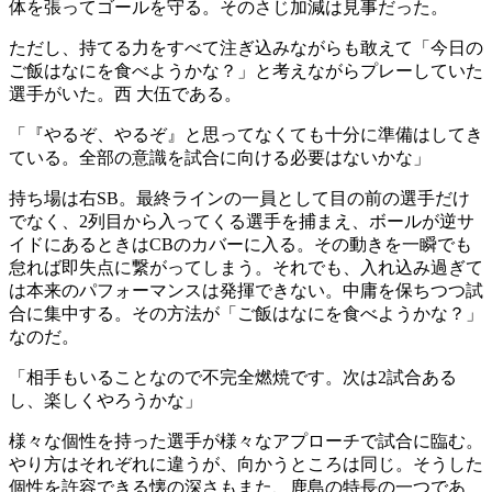
体を張ってゴールを守る。そのさじ加減は見事だった。
ただし、持てる力をすべて注ぎ込みながらも敢えて「今日の
ご飯はなにを食べようかな？」と考えながらプレーしていた
選手がいた。西 大伍である。
「『やるぞ、やるぞ』と思ってなくても十分に準備はしてき
ている。全部の意識を試合に向ける必要はないかな」
持ち場は右SB。最終ラインの一員として目の前の選手だけ
でなく、2列目から入ってくる選手を捕まえ、ボールが逆サ
イドにあるときはCBのカバーに入る。その動きを一瞬でも
怠れば即失点に繋がってしまう。それでも、入れ込み過ぎて
は本来のパフォーマンスは発揮できない。中庸を保ちつつ試
合に集中する。その方法が「ご飯はなにを食べようかな？」
なのだ。
「相手もいることなので不完全燃焼です。次は2試合ある
し、楽しくやろうかな」
様々な個性を持った選手が様々なアプローチで試合に臨む。
やり方はそれぞれに違うが、向かうところは同じ。そうした
個性を許容できる懐の深さもまた、鹿島の特長の一つであ