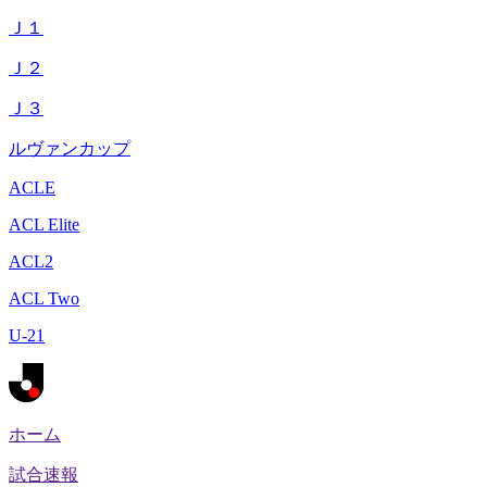
Ｊ１
Ｊ２
Ｊ３
ルヴァンカップ
ACLE
ACL Elite
ACL2
ACL Two
U-21
ホーム
試合速報