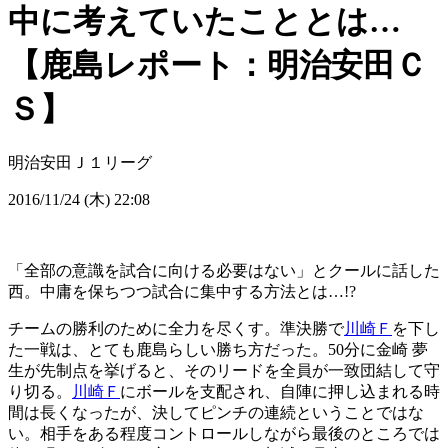
中に考えていたこととは…
【鹿島レポート：明治安田Ｃ
Ｓ】
明治安田Ｊ１リーグ
2016/11/24 (木) 22:08
「全部の意識を試合に向ける必要はない」とクールに話した
西。中庸を保ちつつ試合に集中する方法とは…!?
チームの勝利のために全力を尽くす。準決勝で
川崎Ｆ
を下し
た一戦は、とても鹿島らしい勝ち方だった。50分に金崎 夢
生が先制点を挙げると、そのリードを全員が一致団結して守
り切る。
川崎Ｆ
にボールを支配され、自陣に押し込まれる時
間は長くなったが、決してピンチの連続ということではな
い。相手をある程度コントロールしながら最後のところでは