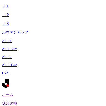
Ｊ１
Ｊ２
Ｊ３
ルヴァンカップ
ACLE
ACL Elite
ACL2
ACL Two
U-21
ホーム
試合速報